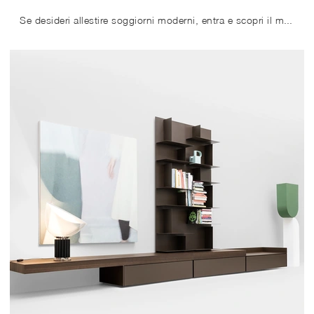
Se desideri allestire soggiorni moderni, entra e scopri il mobile porta tv Tvu della marca Kristalia, prodotto in laccato opaco