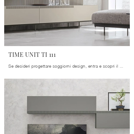
TIME UNIT TI 111
Se desideri progettare soggiorni design, entra e scopri il mobile porta tv TIME UNIT TI 111 della marca Tomasella, prodotto in laccato opaco