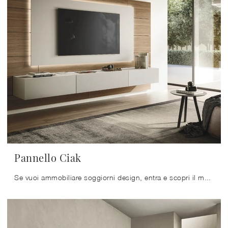
Pannello Ciak
Se vuoi ammobiliare soggiorni design, entra e scopri il mobile porta tv Pannello Ciak del marchio Sangiacomo, fatto in laccato opaco