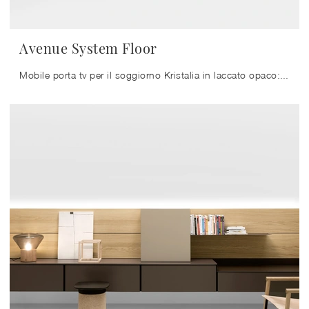
Avenue System Floor
Mobile porta tv per il soggiorno Kristalia in laccato opaco: clicca e ottieni informazioni sul modello Avenue System Floor, perfetto per spazi ...