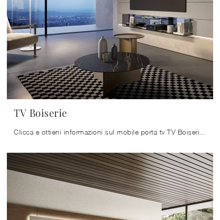
TV Boiserie
Clicca e ottieni informazioni sul mobile porta tv TV Boiserie di Sangiacomo: realizzato in laccato opaco, ben si inserisce in spazi design.