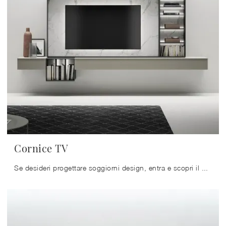
Cornice TV
Se desideri progettare soggiorni design, entra e scopri il mobile porta tv Cornice TV del marchio Caccaro, prodotto in laccato opaco