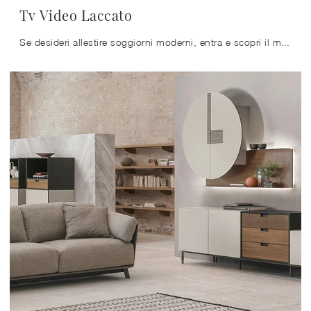
Tv Video Laccato
Se desideri allestire soggiorni moderni, entra e scopri il mobile porta tv Tv Video Laccato della marca Sangiacomo, realizzato in laccato opaco