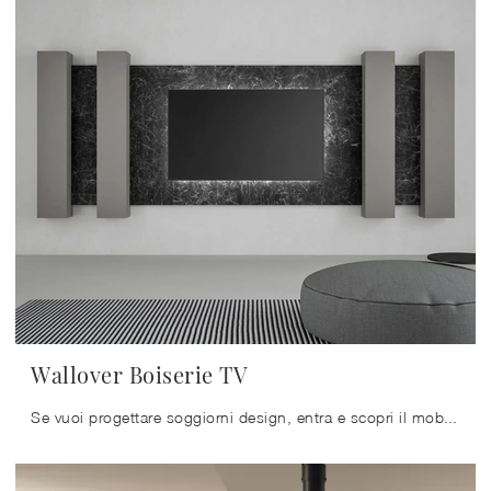
Wallover Boiserie TV
Se vuoi progettare soggiorni design, entra e scopri il mobile porta tv Wallover Boiserie TV del marchio Caccaro, fatto in laccato opaco