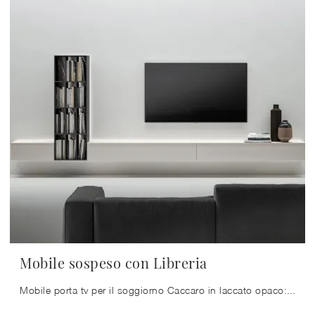
Mobile sospeso con Libreria
Mobile porta tv per il soggiorno Caccaro in laccato opaco: clicca e ottieni informazioni sul modello Mobile sospeso con Libreria, ideale per spazi ...