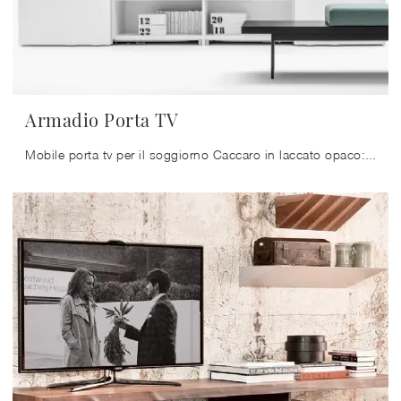
Armadio Porta TV
Mobile porta tv per il soggiorno Caccaro in laccato opaco: clicca e scopri di più sul modello Armadio Porta TV, ideale per spazi moderni.