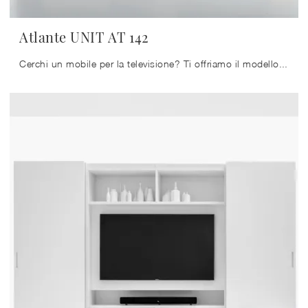
Atlante UNIT AT 142
Cerchi un mobile per la televisione? Ti offriamo il modello Atlante UNIT AT 142 di Tomasella in laccato opaco, ideale per spazi moderni.