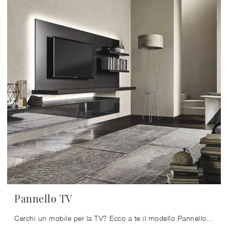
Pannello TV
Cerchi un mobile per la TV? Ecco a te il modello Pannello TV di Sangiacomo in laccato opaco, ideale per spazi moderni.