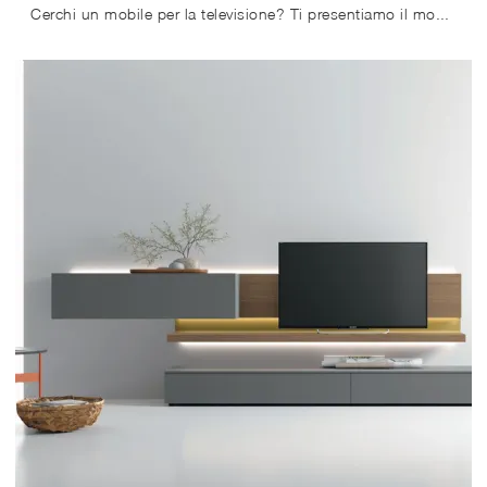
Cerchi un mobile per la televisione? Ti presentiamo il modello Atlante UNIT AT 141 di Tomasella in laccato opaco, perfetto per spazi moderni.