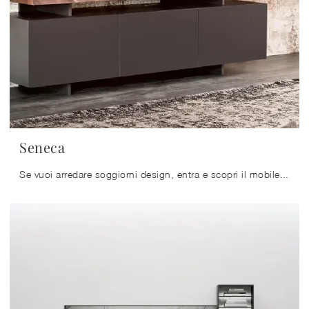
Seneca
Se vuoi arredare soggiorni design, entra e scopri il mobile porta tv Seneca della firma Cattelan Italia, prodotto in laccato opaco