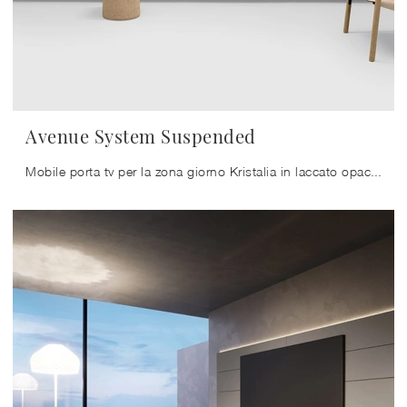
Avenue System Suspended
Mobile porta tv per la zona giorno Kristalia in laccato opaco: clicca e scopri di più sul modello Avenue System Suspended, perfetto per spazi moderni.