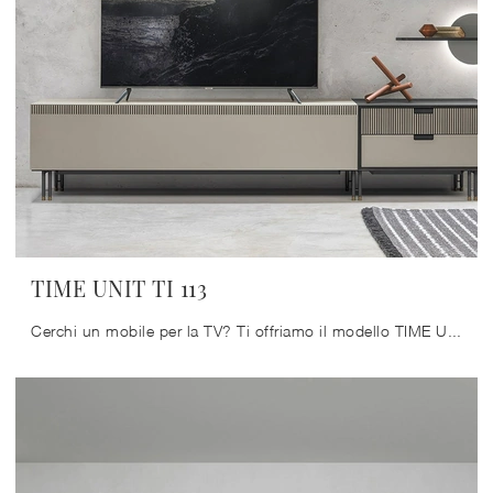
TIME UNIT TI 113
Cerchi un mobile per la TV? Ti offriamo il modello TIME UNIT TI 113 di Tomasella in laccato opaco, perfetto per spazi moderni.