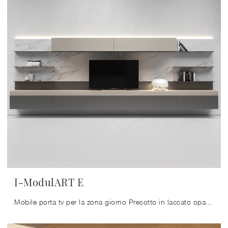
I-ModulART E
Mobile porta tv per la zona giorno Presotto in laccato opaco: clicca e ottieni informazioni sul modello I-ModulART E, pensato per spazi moderni.