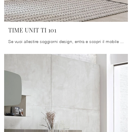
TIME UNIT TI 101
Se vuoi allestire soggiorni design, entra e scopri il mobile porta tv TIME UNIT TI 101 del marchio Tomasella, fatto in laccato opaco