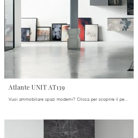
Atlante UNIT AT139
Vuoi ammobiliare spazi moderni? Clicca per scoprire il pensile Atlante UNIT AT139 in melaminico della marca Tomasella!