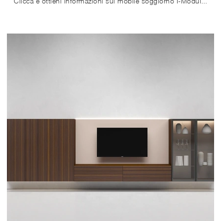
Clicca e ottieni informazioni sul mobile soggiorno I-ModulART B Presotto in laccato opaco: arreda un soggiorno dinamico e operativo.