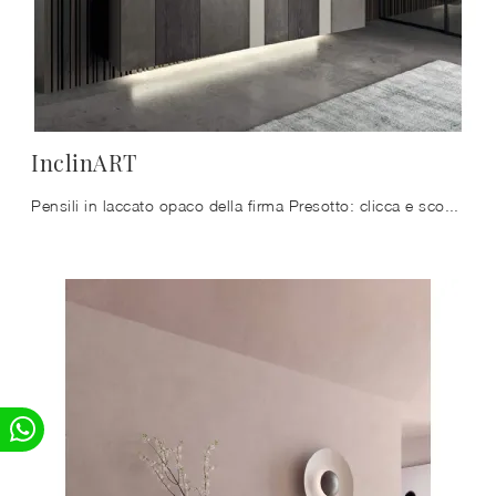
InclinART
Pensili in laccato opaco della firma Presotto: clicca e scopri il modello InclinART tra le più belle soluzioni per il soggiorno.