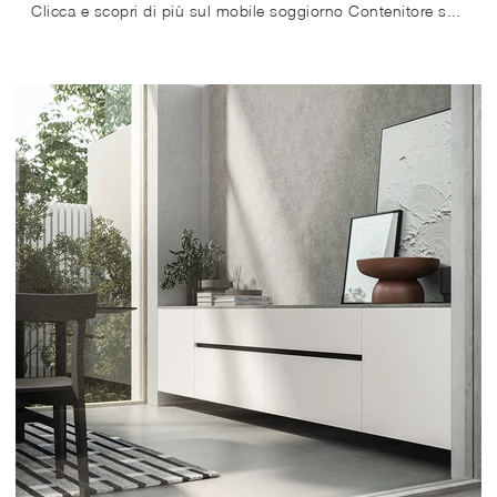
Clicca e scopri di più sul mobile soggiorno Contenitore sospeso Caccaro in laccato opaco: arreda un soggiorno operativo e pratico.