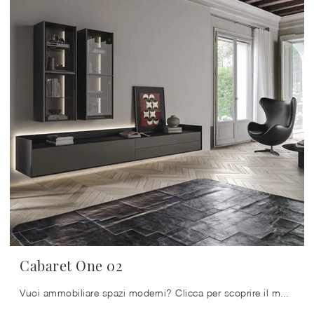
Cabaret One 02
Vuoi ammobiliare spazi moderni? Clicca per scoprire il mobile soggiorno Cabaret One 02 in laccato opaco della firma Sangiacomo!