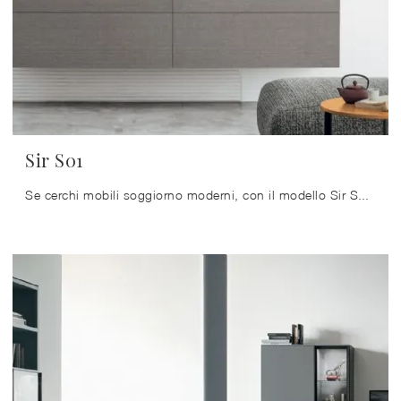
Sir S01
Se cerchi mobili soggiorno moderni, con il modello Sir S01 in melaminico di Tomasella potrai completare un soggiorno pratico e operativo.