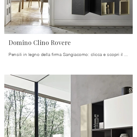
Domino Clino Rovere
Pensili in legno della firma Sangiacomo: clicca e scopri il modello Domino Clino Rovere tra le più originali soluzioni per il soggiorno.