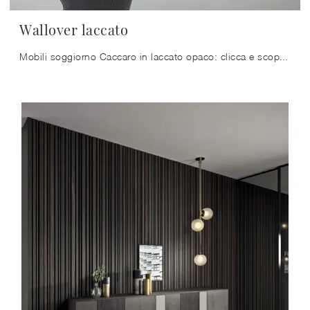
Wallover laccato
Mobili soggiorno Caccaro in laccato opaco: clicca e scopri di più sul modello Wallover laccato, pensato per ultimare spazi moderni.