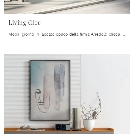
Living Cloe
Mobili giorno in laccato opaco della firma Arredo3: clicca e scopri il modello Living Cloe tra le più originali soluzioni per il soggiorno.