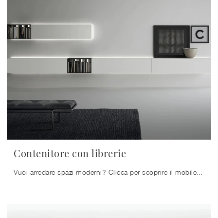
Contenitore con librerie
Vuoi arredare spazi moderni? Clicca per scoprire il mobile soggiorno Contenitore con librerie in laccato opaco dell'azienda Caccaro!