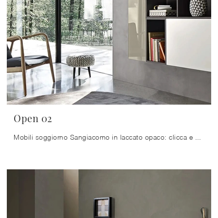
Open 02
Mobili soggiorno Sangiacomo in laccato opaco: clicca e ottieni informazioni sul modello Open 02, pensato per completare spazi moderni.