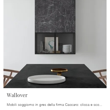
Wallover
Mobili soggiorno in gres della firma Caccaro: clicca e scopri il modello Wallover tra le più originali soluzioni per il living.