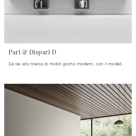
Pari & Dispari D
Se sei alla ricerca di mobili giorno moderni, con il modello Pari & Dispari D in melaminico di Presotto potrai ultimare un soggiorno pratico e ...