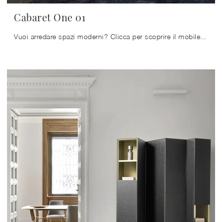
Cabaret One 01
Vuoi arredare spazi moderni? Clicca per scoprire il mobile soggiorno Cabaret One 01 in legno dell'azienda Sangiacomo!