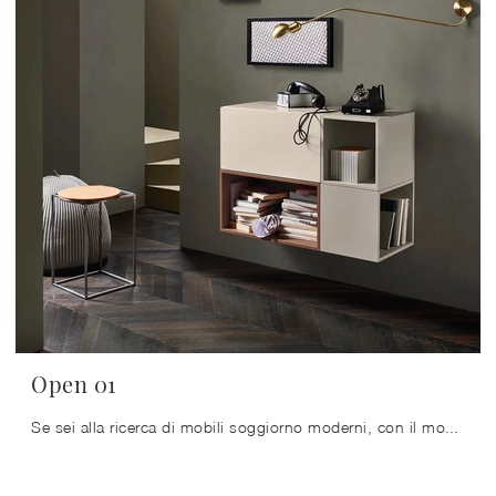
Open 01
Se sei alla ricerca di mobili soggiorno moderni, con il modello Open 01 in laccato opaco di Sangiacomo potrai completare un living dinamico e ...