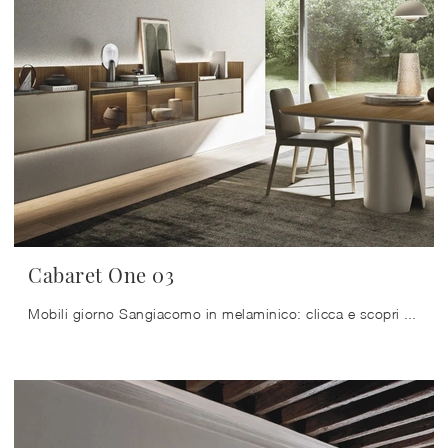
Cabaret One 03
Mobili giorno Sangiacomo in melaminico: clicca e scopri di più sul modello Cabaret One 03, pensato per completare spazi moderni.