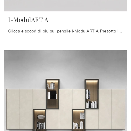
I-ModulART A
Clicca e scopri di più sul pensile I-ModulART A Presotto in melaminico: arreda un living operativo e pratico.