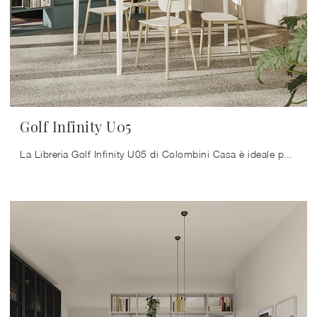
Golf Infinity U05
La Libreria Golf Infinity U05 di Colombini Casa è ideale per dare personalità ai tuoi spazi: le diverse proposte del brand ti consentiranno di ...