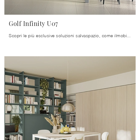
Golf Infinity U07
Scopri le più esclusive soluzioni salvaspazio, come ilmobile soggiorno in foto in melaminico, e dai vita al soggiorno dinamico e operativo che hai ...