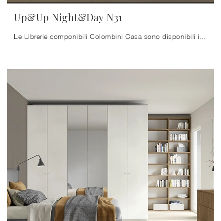
Up&Up Night&Day N31
Le Librerie componibili Colombini Casa sono disponibili in varie forme: ad angolo, lineari, sospese e realizzabili su misura per te con diversi ...