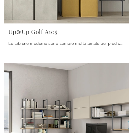
Up&Up Golf A105
Le Librerie moderne sono sempre molto amate per predisporre il soggiorno e le pareti, mixando perfettamente doti di funzionalità e stile.