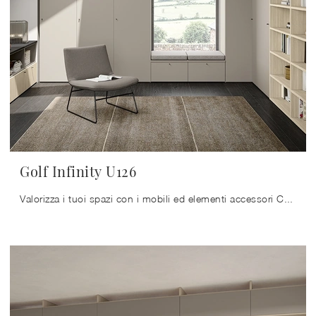
Golf Infinity U126
Valorizza i tuoi spazi con i mobili ed elementi accessori Colombini Casa: da noi ti attendono prodotti funzionali e di grande design, sempre in ...