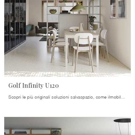
Golf Infinity U120
Scopri le più originali soluzioni salvaspazio, come ilmobile soggiorno nella fotografia in melaminico, e dai vita al living dinamico e operativo che ...