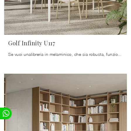
Golf Infinity U117
Se vuoi unalibreria in melaminico, che sia robusta, funzionale, piacevole e ricercata, sbirciare le nostre soluzioni moderne ti aiuterà a trovare il ...