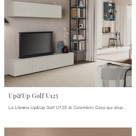
Up&Up Golf U125
La Libreria Up&Up Golf U125 di Colombini Casa qui disponibile ben si inserisce in uno spazio pratico e operativo nonché di grande valore estetico.