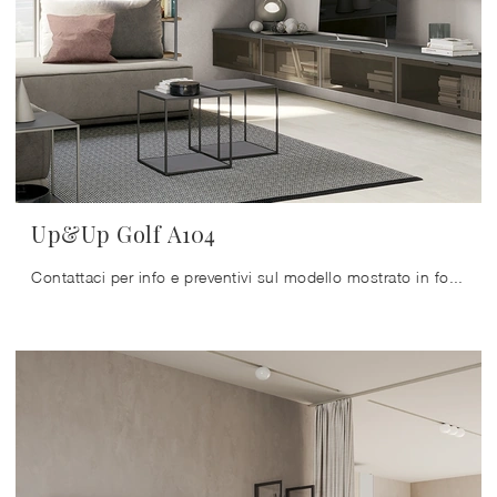
Up&Up Golf A104
Contattaci per info e preventivi sul modello mostrato in foto: se vuoi ultimare stanze moderne, allora questa libreria dalle linee decise fa al caso ...