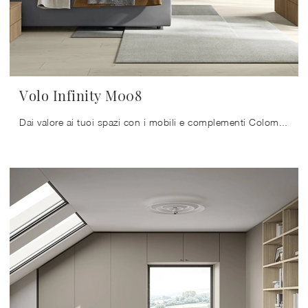
Volo Infinity M008
Dai valore ai tuoi spazi con i mobili e complementi Colombini Casa: in negozio ti aspettano prodotti funzionali e di grande design, sempre in ...