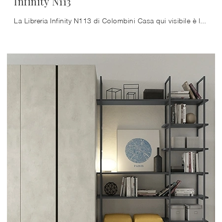
Infinity N113
La Libreria Infinity N113 di Colombini Casa qui visibile è la scelta ideale per uno spazio pratico e operativo nonché di grande valore estetico.