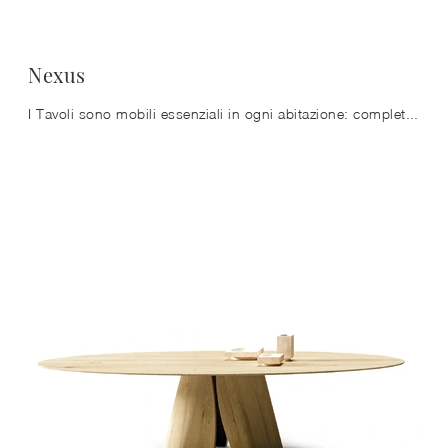
Nexus
I Tavoli sono mobili essenziali in ogni abitazione: completa il tuo progetto d'arredo e dai vita alla casa che hai sempre desiderato.