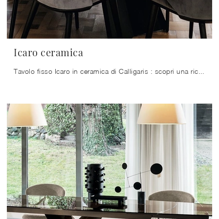
Icaro ceramica
Tavolo fisso Icaro in ceramica di Calligaris : scopri una ricca gamma di mobili e oggetti accessori da pranzo per completare i tuoi spazi contando su ...