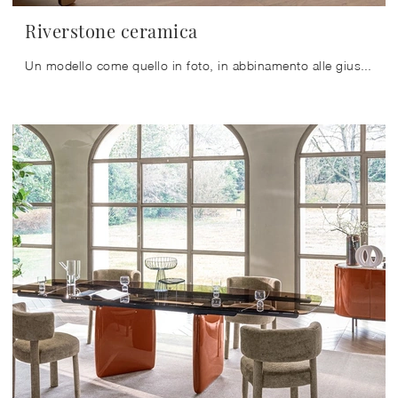
Riverstone ceramica
Un modello come quello in foto, in abbinamento alle giuste sedie, saprà arricchire lo stile delle stanze domestiche dedicate in assoluto ...