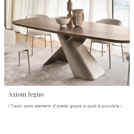
Axiom legno
I Tavoli sono elementi d'arredo grazie ai quali è possibile impreziosire il living, la cucina o anche altri ambienti di casa, grazie a materiali di ...