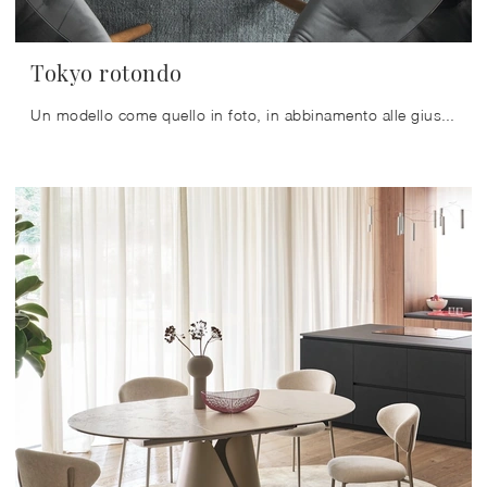
Tokyo rotondo
Un modello come quello in foto, in abbinamento alle giuste sedie, saprà impreziosire lo stile delle stanze domestiche dedicate in assoluto alla ...