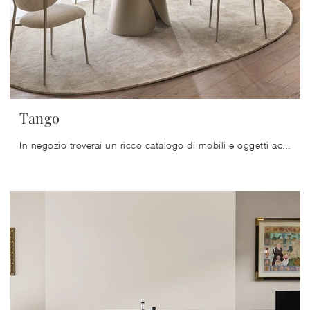
Tango
In negozio troverai un ricco catalogo di mobili e oggetti accessori in ceramica dei migliori brand, ideali per ultimare i tuoi interni.