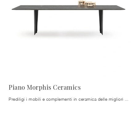
Piano Morphis Ceramics
Prediligi i mobili e complementi in ceramica delle migliori marche per ultimare con praticità i tuoi spazi senza mai sacrificare il valore estetico.