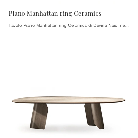
Piano Manhattan ring Ceramics
Tavolo Piano Manhattan ring Ceramics di Devina Nais: nel nostro punto vendita ti aspetta una scelta quasi infinita di composizioni arredative di alto ...