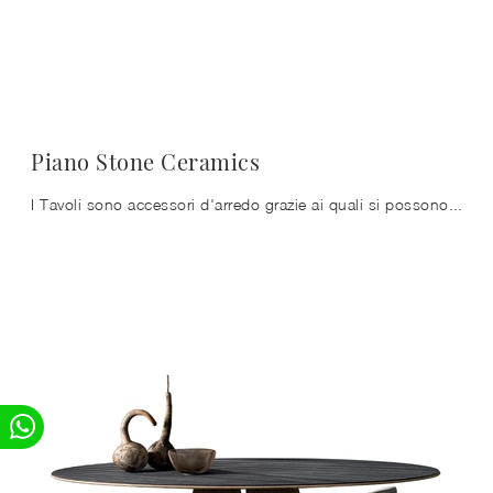
Piano Stone Ceramics
I Tavoli sono accessori d'arredo grazie ai quali si possono arricchire il living, la cucina o anche altri ambienti di casa, grazie a materiali di ...