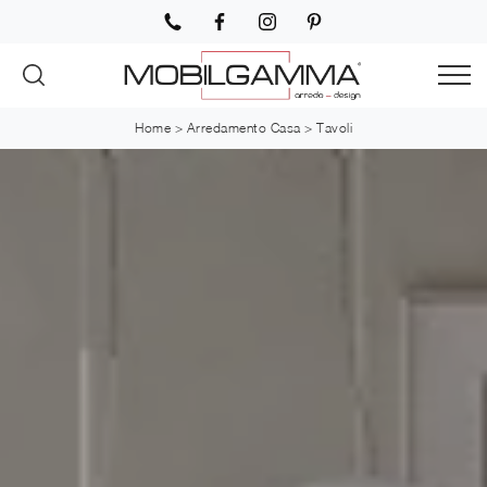
Home
>
Arredamento Casa
>
Tavoli