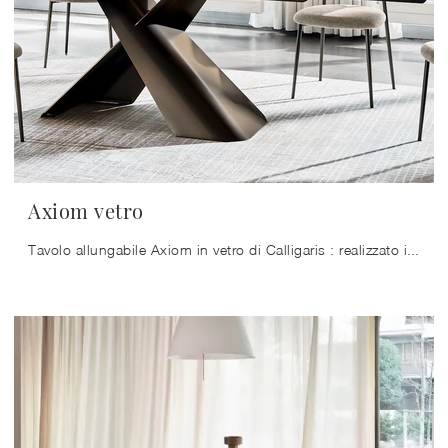
Axiom vetro
Tavolo allungabile Axiom in vetro di Calligaris : realizzato in materiali di qualità è caratterizzato dalle forme decise del top e da un basamento ...