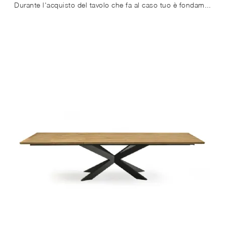
Durante l'acquisto del tavolo che fa al caso tuo è fondamentale valutare dimensioni, forme, finiture e stile, per organizzare al meglio lo spazio con ...