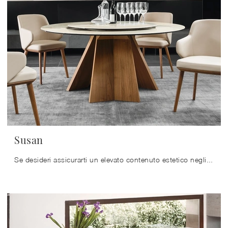
Susan
Se desideri assicurarti un elevato contenuto estetico negli ambienti domestici, ma vuoi anche sfruttare bene forma e dimensioni delle stanze, allora ...