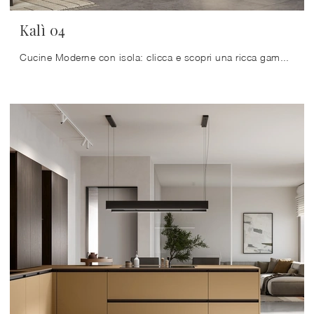
Kalì 04
Cucine Moderne con isola: clicca e scopri una ricca gamma di soluzioni del marchio Arredo3, tra cui il modello Kalì 04.