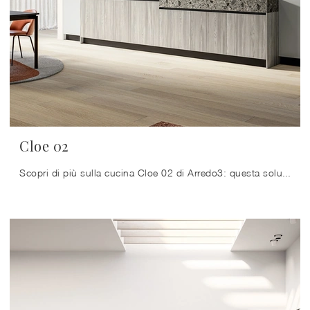
Cloe 02
Scopri di più sulla cucina Cloe 02 di Arredo3: questa soluzione in laminato sarà l'acquisto ideale per te!