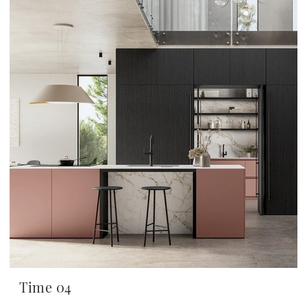
Time 04