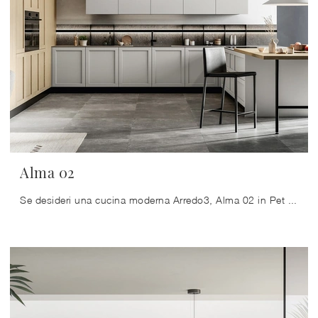
Alma 02
Se desideri una cucina moderna Arredo3, Alma 02 in Pet ti sta aspettando nel nostro negozio di Cucine Moderne con penisola.