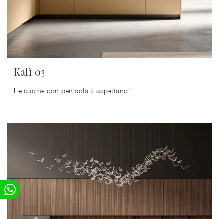
Kalì 03
Le cucine con penisola ti aspettano!.