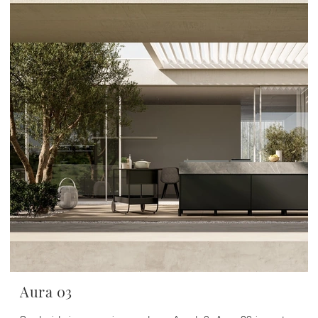
Aura 03