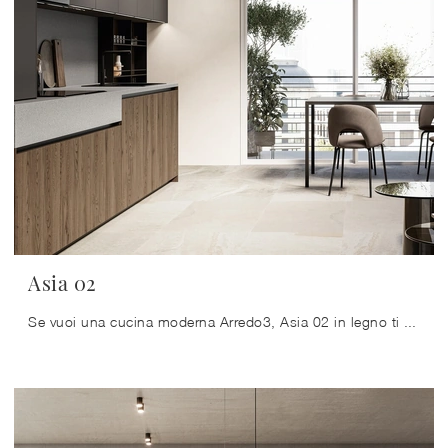
Asia 02
Se vuoi una cucina moderna Arredo3, Asia 02 in legno ti attende nel nostro negozio di Cucine Moderne in linea.