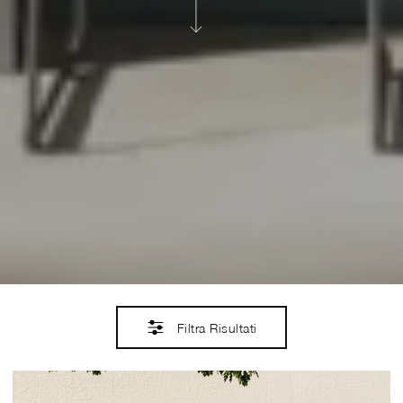
Filtra Risultati