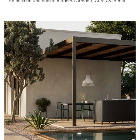
Se desideri una cucina moderna Arredo3, Aura 03 in metallo ti attende nel nostro negozio di Cucine Moderne con isola.