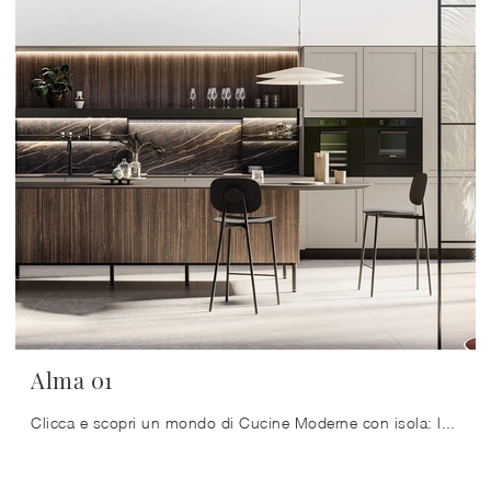
Alma 01
Clicca e scopri un mondo di Cucine Moderne con isola: la cucina Alma 01 Arredo3 in Pet ti attende!