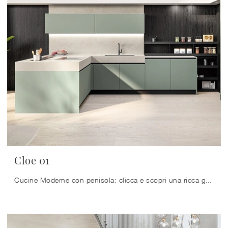
Cloe 01
Cucine Moderne con penisola: clicca e scopri una ricca gamma di soluzioni della marca Arredo3, tra cui il modello Cloe 01.