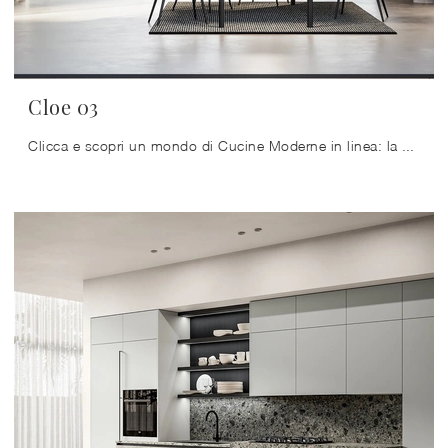
Cloe 03
Clicca e scopri un mondo di Cucine Moderne in linea: la cucina Cloe 03 Arredo3 in laccato opaco ti aspetta!