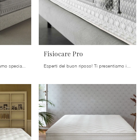
Fisiocare Pro
Materasso Fjell di Ennerev: siamo specialisti del buon sonno! Ottieni informazioni sui Materassi in memory foam matrimoniali.
Esperti del buon riposo! Ti presentiamo i materassi matrimoniali in memory foam di Ennerev: clicca e scopri di più sul modello Fisiocare Pro.