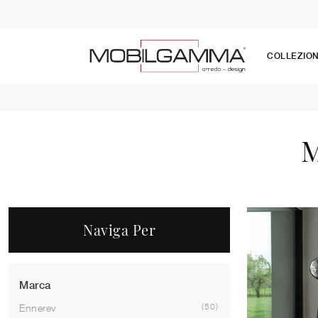
COLLEZION
M
Naviga Per
Marca
50
Ennerev