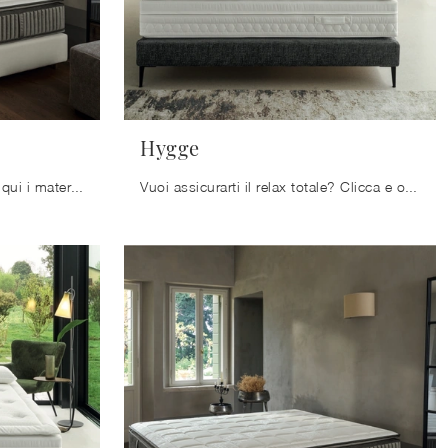
Hygge
Esperti del buon sonno! Ecco qui i materassi matrimoniali a molle insacchettate di Ennerev: clicca e scopri di più sul modello Victoria.
Vuoi assicurarti il relax totale? Clicca e ottieni informazioni sul materasso Hygge tra i modelli a molle insacchettate matrimoniali di Ennerev!