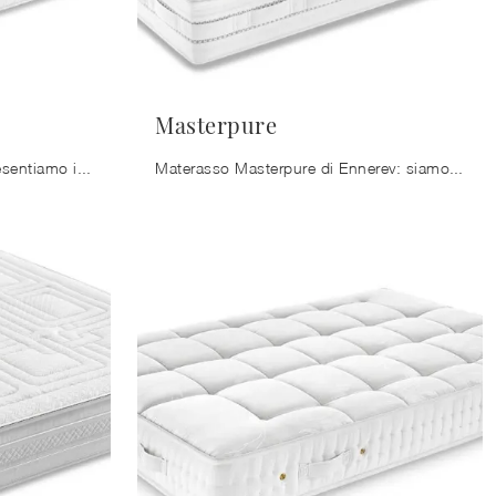
Masterpure
Esperti del buon riposo! Ti presentiamo i materassi matrimoniali in memory foam di Ennerev: clicca e scopri di più sul modello Bodypure Pro.
Materasso Masterpure di Ennerev: siamo specialisti del buon riposo! Scopri di più sui Materassi in memory foam matrimoniali.