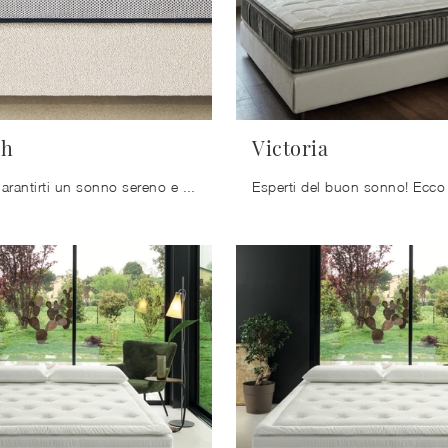
ch
Victoria
Se desideri garantirti un sonno sereno e rigenerante, scopri i Materassi in memory foam matrimoniali come il modello Xtra-Tech Ennerev.