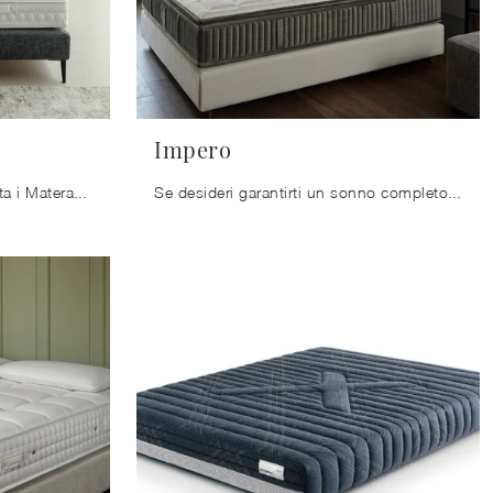
Impero
Scopri nel nostro punto vendita i Materassi matrimoniali: il modello Närdik a molle insacchettate ti aspetta per assicurarti il riposo migliore.
Se desideri garantirti un sonno completo e rigenerante, scopri i Materassi in memory foam matrimoniali come il modello Impero Ennerev.