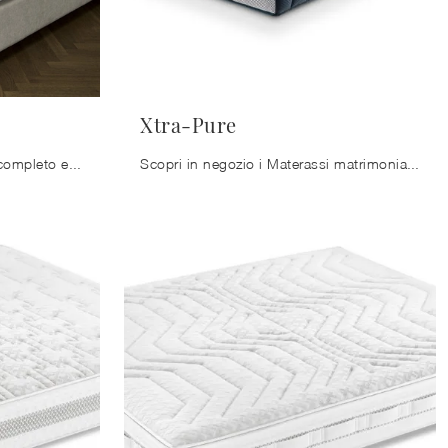
Xtra-Pure
Se vuoi assicurarti un sonno completo e rigenerante, scopri i Materassi a molle insacchettate matrimoniali come il modello Cannes Ennerev.
Scopri in negozio i Materassi matrimoniali: il modello Xtra-Pure in memory foam ti aspetta per assicurarti il sonno più profondo.