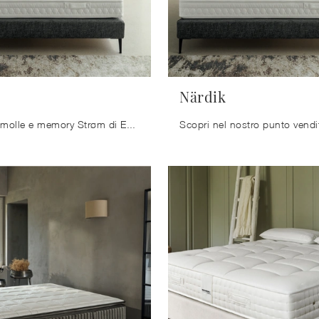
Närdik
Materasso a molle e memory Strøm di Ennerev: siamo specialisti del buon riposo! Scopri di più sui Materassi a molle insacchettate matrimoniali.