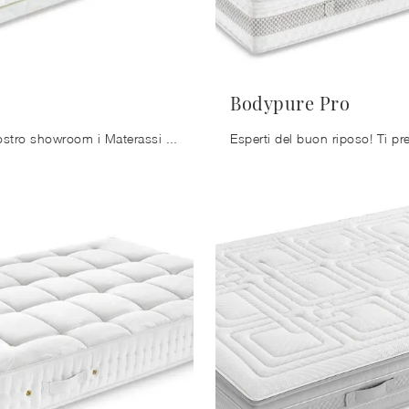
Bodypure Pro
Scopri nel nostro showroom i Materassi singoli: il modello Young in memory foam ti attende per assicurarti il relax totale.