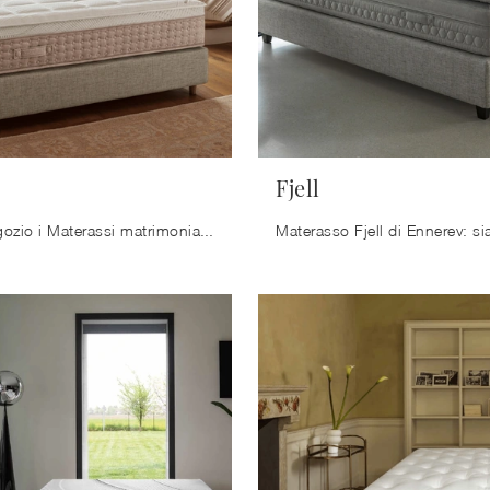
Fjell
Scopri in negozio i Materassi matrimoniali: il modello Memo in memory foam ti aspetta per assicurarti il sonno più profondo.