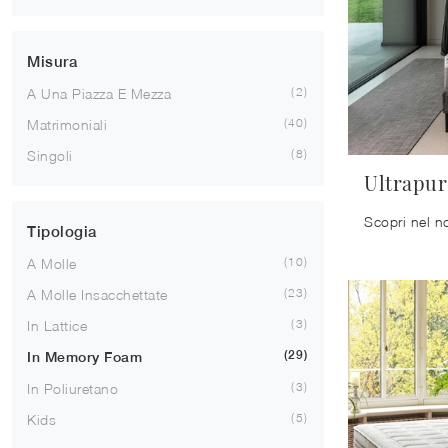
Misura
2
A Una Piazza E Mezza
40
Matrimoniali
8
Singoli
Ultrapur
Tipologia
10
A Molle
23
A Molle Insacchettate
3
In Lattice
29
In Memory Foam
3
In Poliuretano
5
Kids