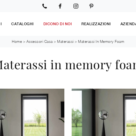
I
CATALOGHI
DICONO DI NOI
REALIZZAZIONI
AZIEND
Home
>
Accessori Casa
>
Materassi
>
Materassi In Memory Foam
aterassi in memory fo