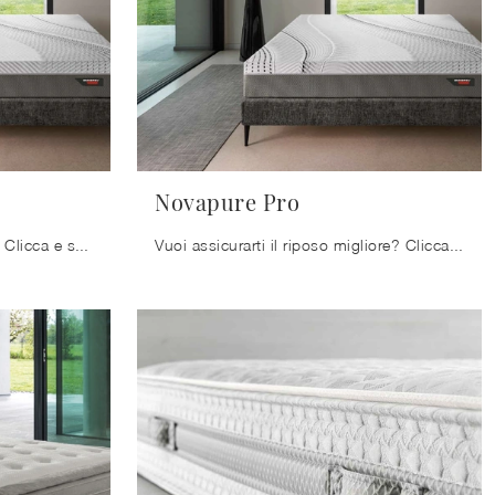
Novapure Pro
Vuoi assicurarti il relax totale? Clicca e scopri di più sul materasso Optipure Pro tra i modelli in memory foam matrimoniali di Ennerev!
Vuoi assicurarti il riposo migliore? Clicca e ottieni informazioni sul materasso Novapure Pro tra i modelli in memory foam matrimoniali di Ennerev!