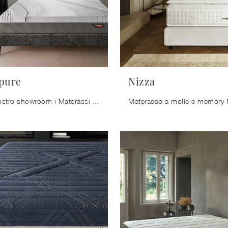
pure
Nizza
Scopri nel nostro showroom i Materassi matrimoniali: il modello Comfortpure in memory foam ti attende per assicurarti il relax totale.