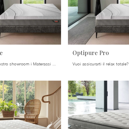
e
Optipure Pro
Scopri nel nostro showroom i Materassi matrimoniali: il modello Ultrapure in memory foam ti attende per assicurarti il sonno più profondo.