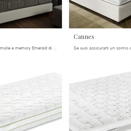
Cannes
Materasso a molle e memory Emerald di Ennerev: siamo specialisti del buon riposo! Scopri di più sui Materassi a molle insacchettate matrimoniali.