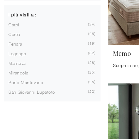
I più visti a :
24
Carpi
25
Cerea
19
Ferrara
Memo
32
Legnago
28
Mantova
25
Mirandola
25
Porto Mantovano
22
San Giovanni Lupatoto