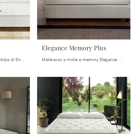
Elegance Memory Plus
Materasso a molle e memory Nizza di Ennerev: siamo specialisti del buon riposo! Scopri di più sui Materassi a molle matrimoniali.
Materasso a molle e memory Elegance Memory Plus di Ennerev: siamo specialisti del buon riposo! Ottieni informazioni sui Materassi a molle ...