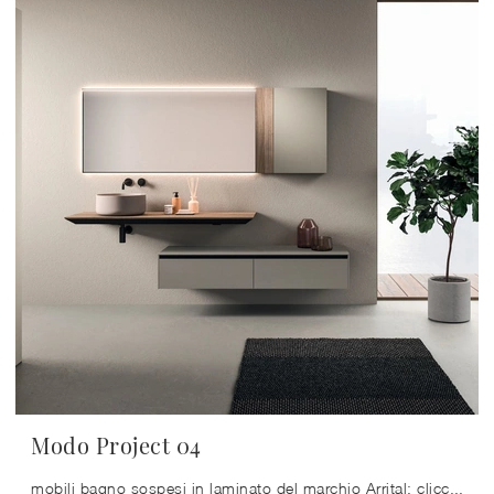
Modo Project 04
mobili bagno sospesi in laminato del marchio Arrital: clicca e scopri l'arredo bagno moderno Modo Project 04 per la stanza del benessere.