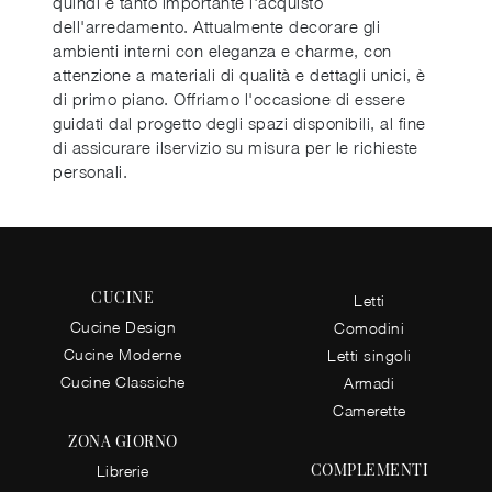
quindi è tanto importante l'acquisto
dell'arredamento. Attualmente decorare gli
ambienti interni con eleganza e charme, con
attenzione a materiali di qualità e dettagli unici, è
di primo piano. Offriamo l'occasione di essere
guidati dal progetto degli spazi disponibili, al fine
di assicurare ilservizio su misura per le richieste
personali.
CUCINE
Letti
Cucine Design
Comodini
Cucine Moderne
Letti singoli
Cucine Classiche
Armadi
Camerette
ZONA GIORNO
COMPLEMENTI
Librerie