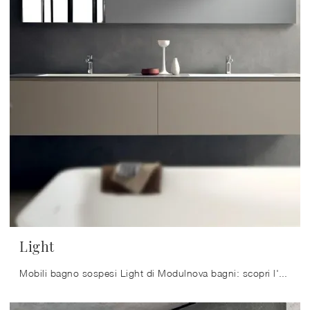
Light
Mobili bagno sospesi Light di Modulnova bagni: scopri l'Arredo Bagno in laminato moderno e arreda la stanza del benessere.