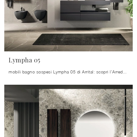
Lympha 05
mobili bagno sospesi Lympha 05 di Arrital: scopri l'Arredo Bagno in laminato design e arreda il tuo bagno.