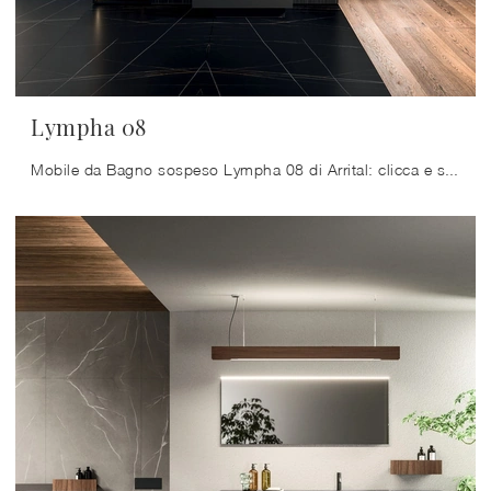
Lympha 08
Mobile da Bagno sospeso Lympha 08 di Arrital: clicca e scopri di più su mobili bagno sospesi in laminato e accessori della firma.