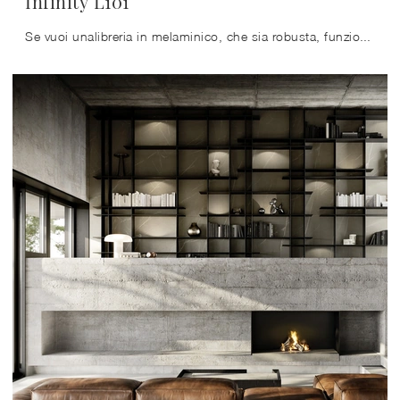
Infinity L101
Se vuoi unalibreria in melaminico, che sia robusta, funzionale, bella e raffinata, sbirciare le nostre soluzioni moderne ti aiuterà a trovare il ...