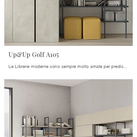
Up&Up Golf A105
Le Librerie moderne sono sempre molto amate per predisporre il soggiorno e le pareti, mixando perfettamente doti di funzionalità e stile.