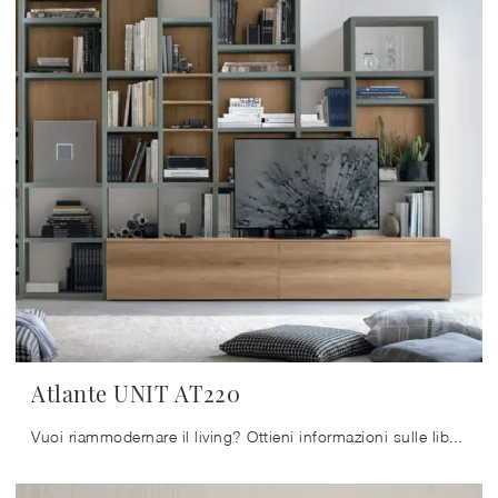
Atlante UNIT AT220
Vuoi riammodernare il living? Ottieni informazioni sulle librerie moderne componibili e arreda i tuoi locali con il modello Atlante UNIT AT220.