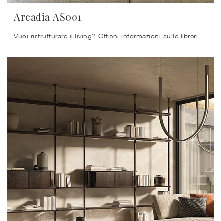
Arcadia AS001
Vuoi ristrutturare il living? Ottieni informazioni sulle librerie classiche componibili e arreda i tuoi locali con il modello Arcadia AS001.