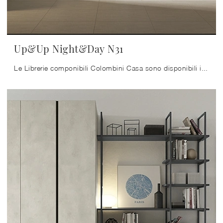
Up&Up Night&Day N31
Le Librerie componibili Colombini Casa sono disponibili in varie forme: ad angolo, lineari, sospese e realizzabili su misura per te con diversi ...