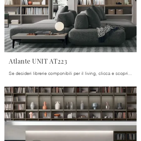
Atlante UNIT AT223
Se desideri librerie componibili per il living, clicca e scopri le nostre soluzioni moderne: il modello Atlante UNIT AT223 Tomasella ti sta ...