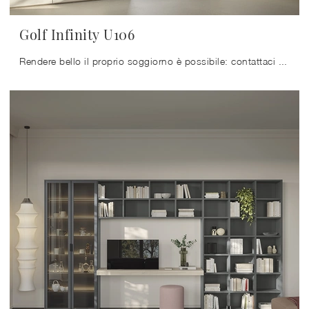
Golf Infinity U106
Rendere bello il proprio soggiorno è possibile: contattaci per avere ulteriori info per il modello di libreria in foto e valorizza la tua abitazione ...