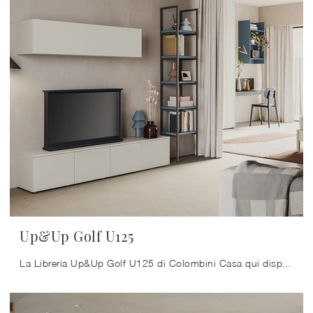
Up&Up Golf U125
La Libreria Up&Up Golf U125 di Colombini Casa qui disponibile ben si inserisce in uno spazio pratico e operativo nonché di grande valore estetico.