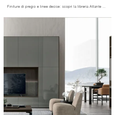
Finiture di pregio e linee decise: scopri la libreria Atlante UNIT AT210 di Tomasella tra le più esclusive Librerie moderne componibili.