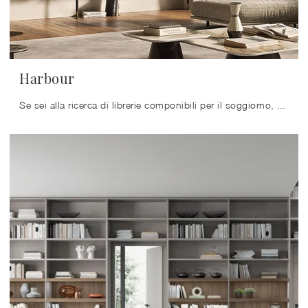
Harbour
Se sei alla ricerca di librerie componibili per il soggiorno, clicca e scopri le nostre soluzioni design: il modello Harbour Cattelan Italia ti ...