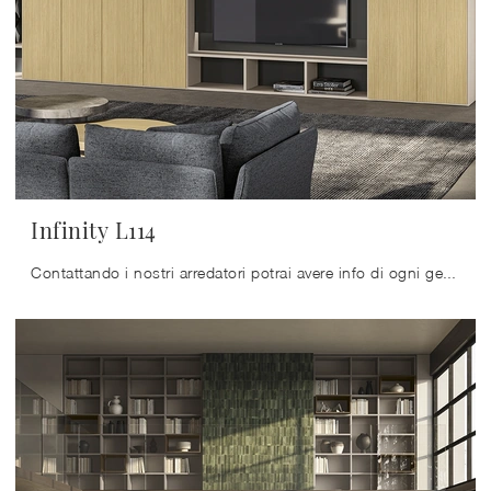
Infinity L114
Contattando i nostri arredatori potrai avere info di ogni genere sulla Libreria Infinity L114 di Colombini Casa qui disponibile.