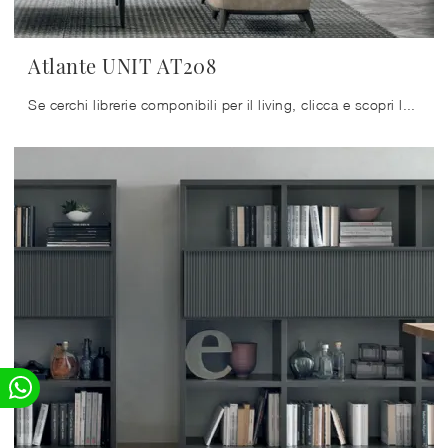
Atlante UNIT AT208
Se cerchi librerie componibili per il living, clicca e scopri le nostre soluzioni moderne: il modello Atlante UNIT AT208 Tomasella ti aspetta!