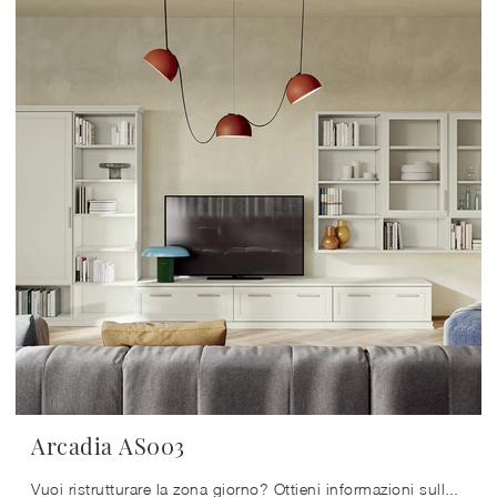
Arcadia AS003
Vuoi ristrutturare la zona giorno? Ottieni informazioni sulle librerie classiche componibili e arreda i tuoi locali con il modello Arcadia AS003.