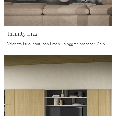
Infinity L122
Valorizza i tuoi spazi con i mobili e oggetti accessori Colombini Casa: in negozio ti attendono prodotti funzionali e di elevata qualità, sempre in ...