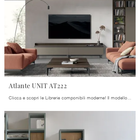
Atlante UNIT AT222
Clicca e scopri le Librerie componibili moderne! Il modello Atlante UNIT AT222 Tomasella saprà completare un living pratico e operativo.