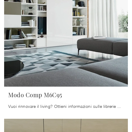
Modo Comp M6C95
Vuoi rinnovare il living? Ottieni informazioni sulle librerie moderne componibili e arreda i tuoi locali con il modello Modo Comp M6C95.