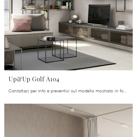
Up&Up Golf A104
Contattaci per info e preventivi sul modello mostrato in foto: se vuoi ultimare stanze moderne, allora questa libreria dalle linee decise fa al caso ...