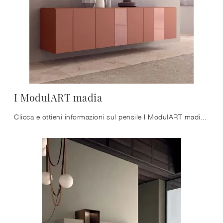
I ModulART madia
Clicca e ottieni informazioni sul pensile I ModulART madia Presotto in laccato opaco: arreda un soggiorno dinamico e operativo.