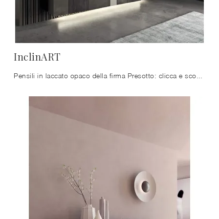
InclinART
Pensili in laccato opaco della firma Presotto: clicca e scopri il modello InclinART tra le più belle soluzioni per il soggiorno.