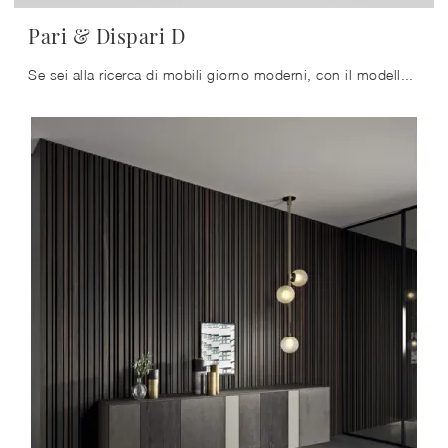
Pari & Dispari D
Se sei alla ricerca di mobili giorno moderni, con il modello Pari & Dispari D in melaminico di Presotto potrai ultimare un soggiorno pratico e ...