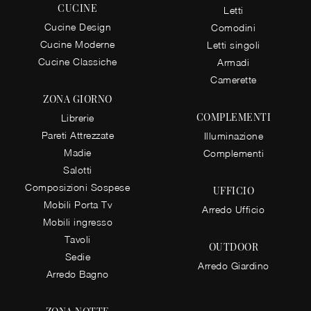
CUCINE
Letti
Cucine Design
Comodini
Cucine Moderne
Letti singoli
Cucine Classiche
Armadi
Camerette
ZONA GIORNO
COMPLEMENTI
Librerie
Pareti Attrezzate
Illuminazione
Madie
Complementi
Salotti
Composizioni Sospese
UFFICIO
Mobili Porta Tv
Arredo Ufficio
Mobili ingresso
Tavoli
OUTDOOR
Sedie
Arredo Giardino
Arredo Bagno