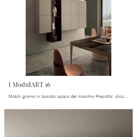
I ModulART 16
Mobili giorno in laccato opaco del marchio Presotto: clicca e scopri il modello I ModulART 16 tra le più esclusive soluzioni per il soggiorno.