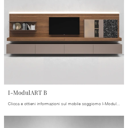
I-ModulART B
Clicca e ottieni informazioni sul mobile soggiorno I-ModulART B Presotto in laccato opaco: arreda un soggiorno dinamico e operativo.