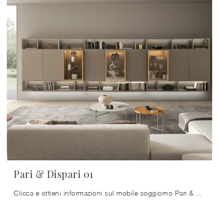
Pari & Dispari 01
Clicca e ottieni informazioni sul mobile soggiorno Pari & Dispari 01 Presotto in laccato opaco: arreda un soggiorno operativo e pratico.