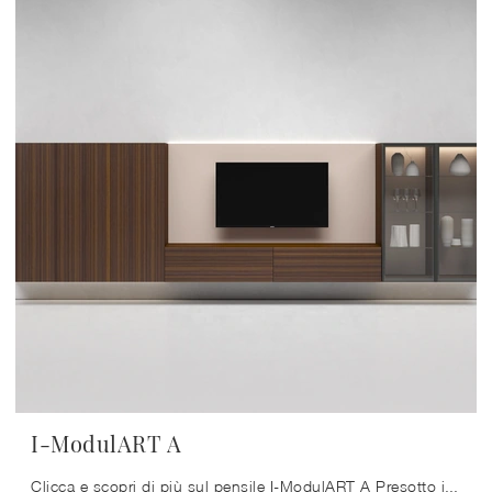
I-ModulART A
Clicca e scopri di più sul pensile I-ModulART A Presotto in melaminico: arreda un living operativo e pratico.