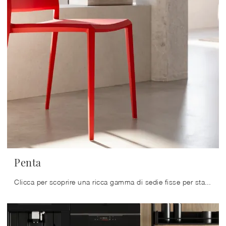
Penta
Clicca per scoprire una ricca gamma di sedie fisse per stanze moderne: il modello Penta di Arredo3 ti sta aspettando!