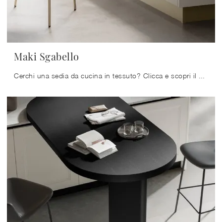
Maki Sgabello
Cerchi una sedia da cucina in tessuto? Clicca e scopri il modello Maki Sgabello di Arredo3 per ultimare i tuoi interni ottimamente.