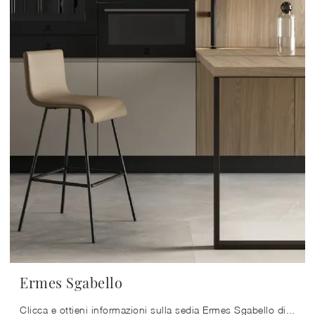
Ermes Sgabello
Clicca e ottieni informazioni sulla sedia Ermes Sgabello di Arredo3 in ecopelle: le più esclusive Sedie sgabelli design ti aspettano.