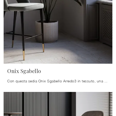
Onix Sgabello
Con questa sedia Onix Sgabello Arredo3 in tessuto, una delle nostre sedute sgabelli design, potrai impreziosire i tuoi interni.