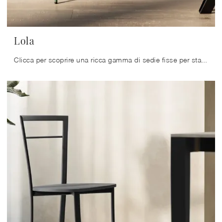
Lola
Clicca per scoprire una ricca gamma di sedie fisse per stanze moderne: il modello Lola di Arredo3 ti sta aspettando!