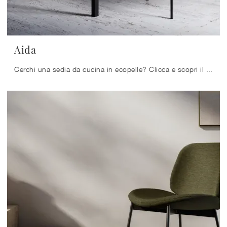
Aida
Cerchi una sedia da cucina in ecopelle? Clicca e scopri il modello Aida di Arredo3 per ultimare i tuoi interni perfettamente.