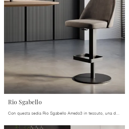
Rio Sgabello
Con questa sedia Rio Sgabello Arredo3 in tessuto, una delle nostre sedute sgabelli design, potrai completare i tuoi locali.