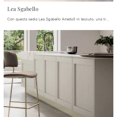
Lea Sgabello
Con questa sedia Lea Sgabello Arredo3 in tessuto, una tra le nostre sedute sgabelli moderne, potrai completare i tuoi interni.