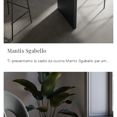
Mantis Sgabello
Ti presentiamo la sedia da cucina Mantis Sgabello per ambientazioni design, tra le più originali Sedie sgabelli di Arredo3.