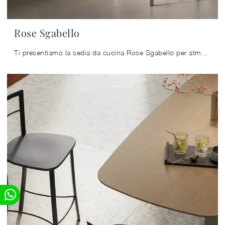
Rose Sgabello
Ti presentiamo la sedia da cucina Rose Sgabello per atmosfere classiche, tra le più belle Sedie sgabelli di Arredo3.