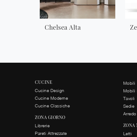
Chelsea Alta
Ze
CUCINE
Mobili
Cucine Design
Mobili
Cucine Moderne
Tavoli
Cucine Classiche
Sedie
Arredo
ZONA GIORNO
ZONA
Librerie
Pareti Attrezzate
Letti