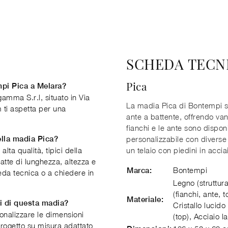
SCHEDA TECN
Pica
pi Pica a Melara?
amma S.r.l, situato in Via
La madia Pica di Bontempi si 
 ti aspetta per una
ante a battente, offrendo van
fianchi e le ante sono disponi
ella madia Pica?
personalizzabile con diverse
lta qualità, tipici della
un telaio con piedini in accia
tte di lunghezza, altezza e
Bontempi
Marca:
heda tecnica o a chiedere in
Legno (struttura
(fianchi, ante, t
Materiale:
i di questa madia?
Cristallo lucid
sonalizzare le dimensioni
(top), Acciaio l
progetto su misura adattato