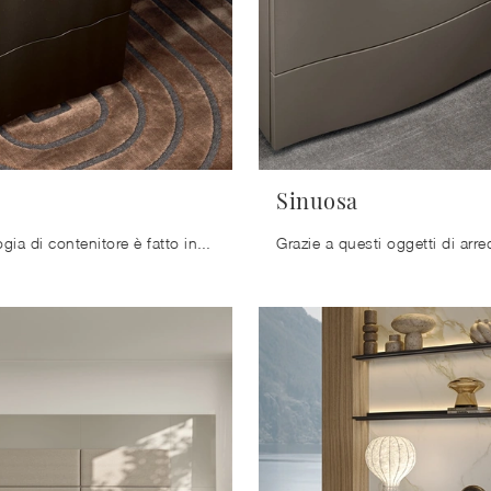
Sinuosa
Questa tipologia di contenitore è fatto in laccato opaco e saprà assicurarti durata, funzionalità e un'ottima estetica.