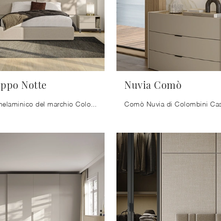
ppo Notte
Nuvia Comò
I modelli in melaminico del marchio Colombini Casa, specialista nella produzione di armadi e comodini, permettono di ricreare abbinamenti ...