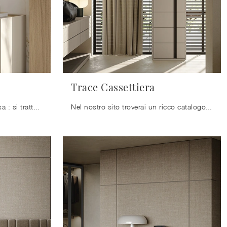
Trace Cassettiera
Comò Nuvia di Colombini Casa : si tratta di un tipo di mobile contenitivo eclettico e capace di assicurarti praticità e un ottimo effetto estetico in ...
Nel nostro sito troverai un ricco catalogo di mobili e oggetti accessori per la zona notte, tra cui anche il modello nella fotografia.