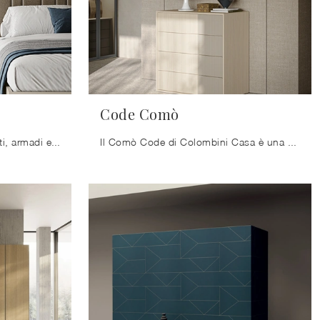
Code Comò
Ti domandi come abbinare letti, armadi e comò? Con il modello di Colombini Casa visibile in foto avrai un arredo studiato per uno spazio dai richiami ...
Il Comò Code di Colombini Casa è una delle più originali soluzioni capaci di apportare un tocco di stile in aggiunta alla zona notte, grazie a ...