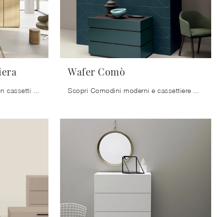
iera
Wafer Comò
Un ricco catalogo di mobili con cassetti Kristalia: i comodini moderni in laccato opaco, come Novel Island Cassettiera, sono tra le proposte più ...
Scopri Comodini moderni e cassettiere Kristalia! Il modello Wafer Comò realizzato in laccato opaco è la soluzione ottimale.