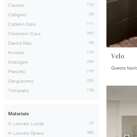
15
Caccaro
6
Calligaris
11
Cattelan Italia
50
Colombini Casa
8
Devina Nais
15
Kristalia
Velo
58
Mobilgam
19
Presotto
35
Sangiacomo
18
Tomasella
Materiale
3
In Laccato Lucido
98
In Laccato Opaco