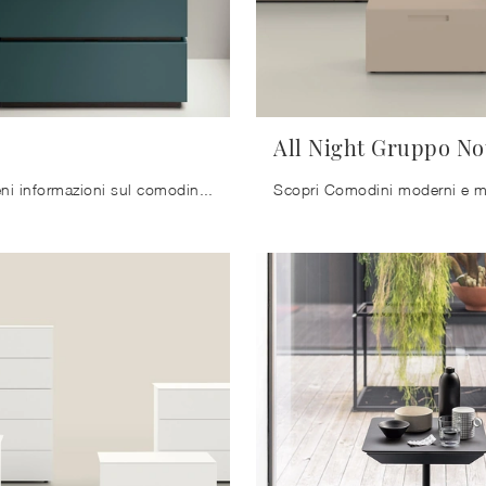
All Night Gruppo No
Clicca e ottieni informazioni sul comodino Wafer: Comodini e cassettiere di Kristalia sono ideali per spazi moderni.