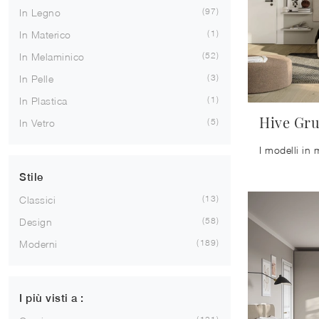
97
In Legno
1
In Materico
52
In Melaminico
3
In Pelle
1
In Plastica
Hive Gru
5
In Vetro
Stile
13
Classici
58
Design
189
Moderni
I più visti a :