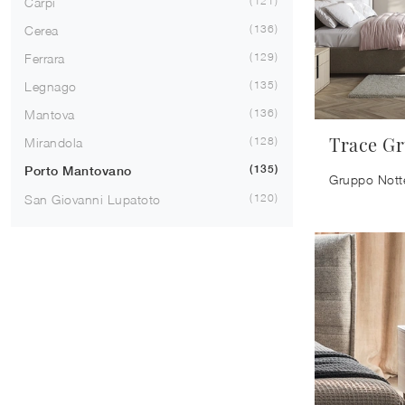
121
Carpi
136
Cerea
129
Ferrara
135
Legnago
136
Mantova
Trace Gr
128
Mirandola
135
Porto Mantovano
120
San Giovanni Lupatoto