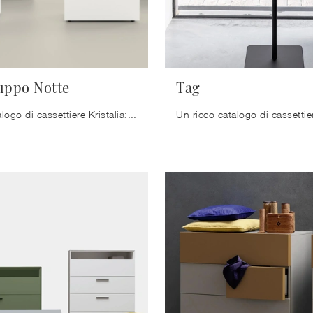
uppo Notte
Tag
Un ricco catalogo di cassettiere Kristalia: i comodini moderni in laccato opaco, come Lima Gruppo Notte, sono tra le proposte più belle.