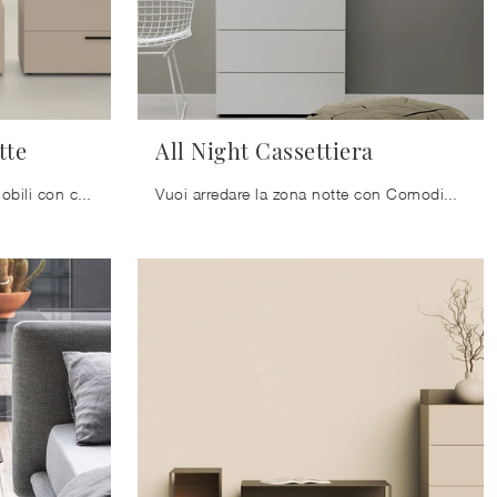
tte
All Night Cassettiera
Scopri Comodini moderni e mobili con cassetti Kristalia! Il modello All Night Gruppo Notte realizzato in laccato opaco è la soluzione ottimale.
Vuoi arredare la zona notte con Comodini e mobili con cassetti di Kristalia? Ti presentiamo il modello All Night Cassettiera in laccato opaco per ...