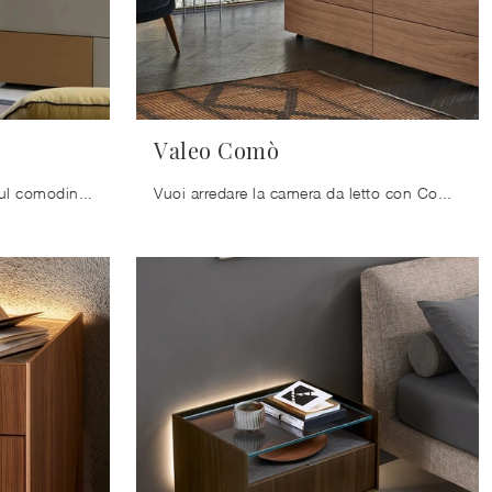
Valeo Comò
Clicca e ottieni informazioni sul comodino Insieme Cassettiera: Comodini e cassettiere di Sangiacomo sono ideali per spazi moderni.
Vuoi arredare la camera da letto con Comodini e mobili con cassetti di Sangiacomo? Ti presentiamo il modello Valeo Comò in legno per spazi moderni.