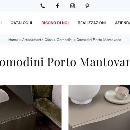
I
CATALOGHI
DICONO DI NOI
REALIZZAZIONI
AZIEND
Home
>
Arredamento Casa
>
Comodini
>
Comodini Porto Mantovano
omodini Porto Mantova