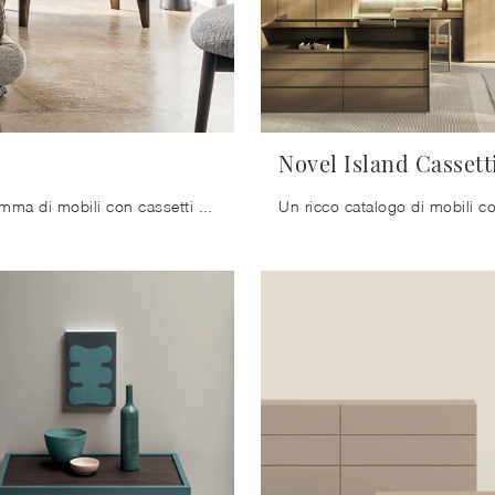
Novel Island Cassett
Una ricca gamma di mobili con cassetti Calligaris: i comodini moderni in legno, come Boston, sono tra le proposte più esclusive.