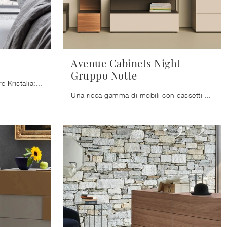
Avenue Cabinets Night
Gruppo Notte
Un ricco catalogo di cassettiere Kristalia: i comodini moderni in melaminico, come Tag, sono tra le proposte più esclusive.
Una ricca gamma di mobili con cassetti Kristalia: i comodini moderni in laccato opaco, come Avenue Cabinets Night Gruppo Notte, sono tra le soluzioni ...