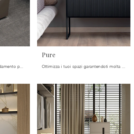
Pure
Grazie a questi oggetti di arredamento possiamo ordinare oggetti necessarie o esporre elementi accessori.
Ottimizza i tuoi spazi garantendoti molta praticità, spazio contenitivo e uno stile unico!.