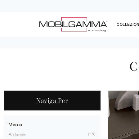
COLLEZION
C
Naviga Per
Marca
25
Ballancin