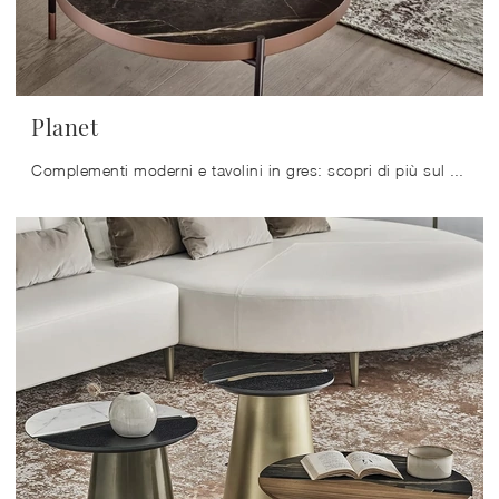
Planet
Complementi moderni e tavolini in gres: scopri di più sul modello Planet di Bontempi e potrai impreziosire i tuoi spazi.