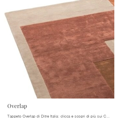
Overlap
Tappeto Overlap di Ditre Italia: clicca e scopri di più sui Complementi e tappeti moderni in tessuto del rinomato brand!