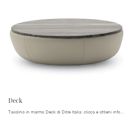
Deck
Tavolino in marmo Deck di Ditre Italia: clicca e ottieni informazioni sui Complementi e tavolini design in marmo del noto e conosciuto brand!