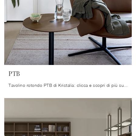
PTB
Tavolino rotondo PTB di Kristalia: clicca e scopri di più sui Complementi e tavolini moderni in melaminico del rinomato brand!