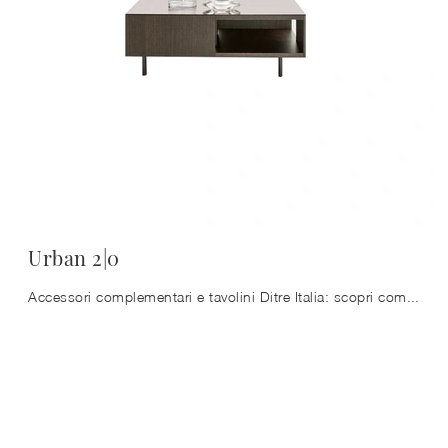
Urban 2|0
Accessori complementari e tavolini Ditre Italia: scopri come completare i tuoi locali moderni con il modello Urban 2|0.