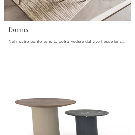
Domus
Nel nostro punto vendita potrai vedere dal vivo l'eccellenza dei modelli di tappeti moderni in tessuto della marca, proprio come questa soluzione in ...