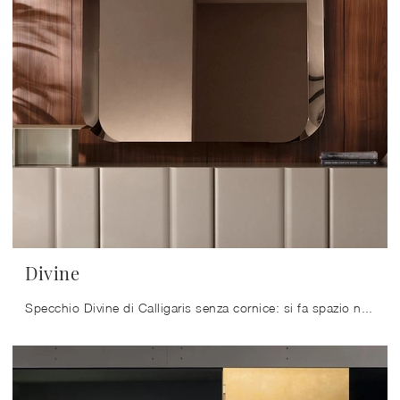
Divine
Specchio Divine di Calligaris senza cornice: si fa spazio negli interni domestici dai richiami moderni, mixando al meglio grandi doti di praticità e ...