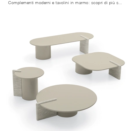
Complementi moderni e tavolini in marmo: scopri di più sul modello Mekki di Ditre Italia e potrai arricchire i tuoi interni.