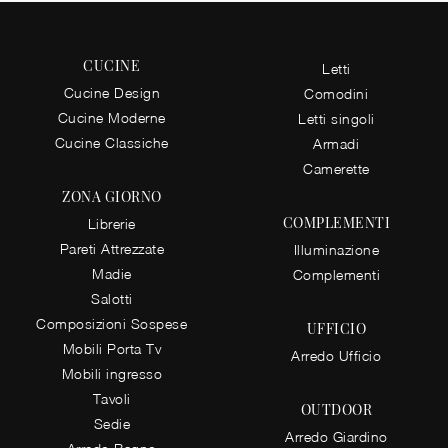
CUCINE
Letti
Cucine Design
Comodini
Cucine Moderne
Letti singoli
Cucine Classiche
Armadi
Camerette
ZONA GIORNO
COMPLEMENTI
Librerie
Pareti Attrezzate
Illuminazione
Madie
Complementi
Salotti
Composizioni Sospese
UFFICIO
Mobili Porta Tv
Arredo Ufficio
Mobili ingresso
Tavoli
OUTDOOR
Sedie
Arredo Giardino