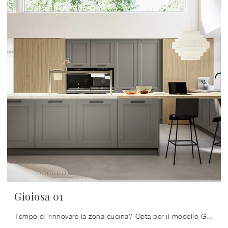
Gioiosa 01
Tempo di rinnovare la zona cucina? Opta per il modello Gioiosa 01 Arredo3 tra le nostre Cucine Classiche con penisola.