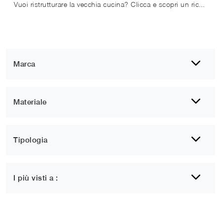
Vuoi ristrutturare la vecchia cucina? Clicca e scopri un ricco catalogo di soluzioni tradizionali con isola: Asolo 01 ti aspetta!
Marca
Materiale
Tipologia
I più visti a :