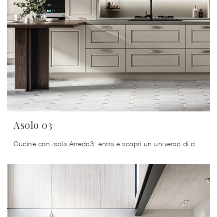
Asolo 03
Cucine con isola Arredo3: entra e scopri un universo di design e contenuto estetico! La cucina convenzionale Asolo 03 ti sta aspettando.