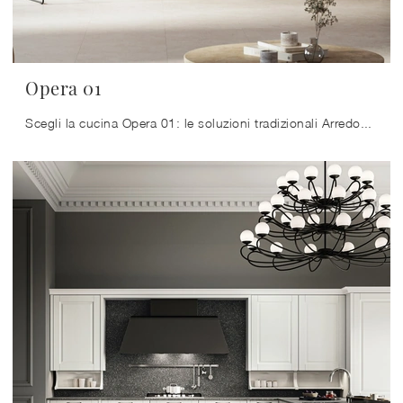
Opera 01
Scegli la cucina Opera 01: le soluzioni tradizionali Arredo3 in laccato opaco sono sinonimo di qualità, stile e design.