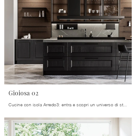
Gioiosa 02
Cucine con isola Arredo3: entra e scopri un universo di stile e design! La cucina convenzionale Gioiosa 02 ti aspetta.