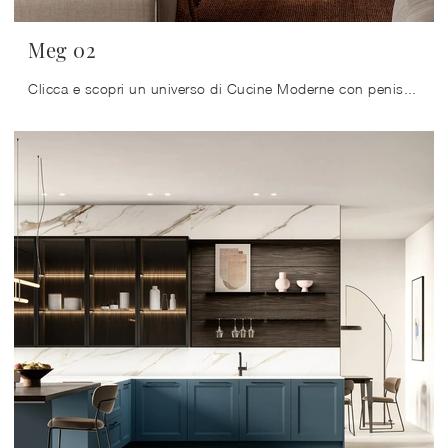
Meg 02
Clicca e scopri un universo di Cucine Moderne con penisola: la cucina Meg 02 Arredo3 in laccato opaco ti aspetta!