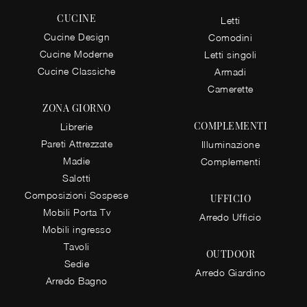
CUCINE
Letti
Cucine Design
Comodini
Cucine Moderne
Letti singoli
Cucine Classiche
Armadi
Camerette
ZONA GIORNO
COMPLEMENTI
Librerie
Pareti Attrezzate
Illuminazione
Madie
Complementi
Salotti
Composizioni Sospese
UFFICIO
Mobili Porta Tv
Arredo Ufficio
Mobili ingresso
Tavoli
OUTDOOR
Sedie
Arredo Giardino
Arredo Bagno