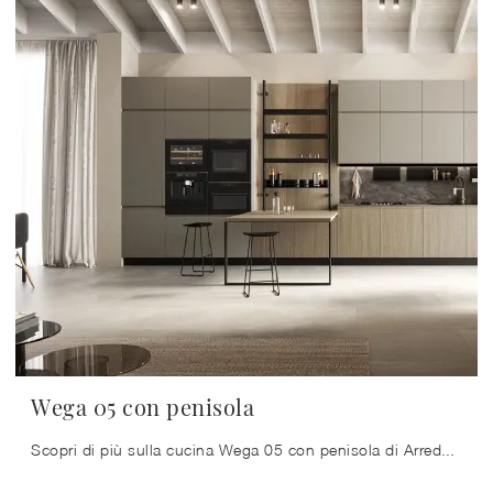
Wega 05 con penisola
Scopri di più sulla cucina Wega 05 con penisola di Arredo3: questa soluzione in laccato opaco sarà l'acquisto ideale per te!