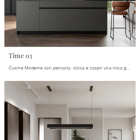
Time 03
Cucine Moderne con penisola: clicca e scopri una ricca gamma di soluzioni della firma Arredo3, tra cui il modello Time 03.