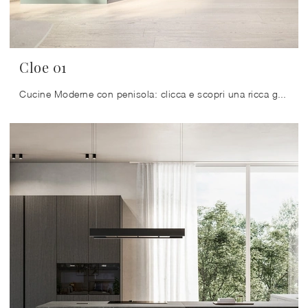
Cloe 01
Cucine Moderne con penisola: clicca e scopri una ricca gamma di soluzioni della marca Arredo3, tra cui il modello Cloe 01.