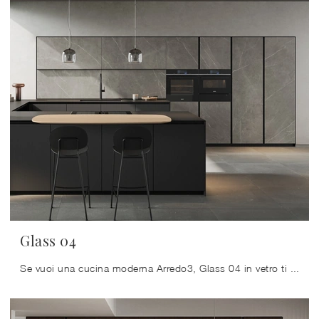
Glass 04
Se vuoi una cucina moderna Arredo3, Glass 04 in vetro ti aspetta nel nostro negozio di Cucine Moderne con penisola.