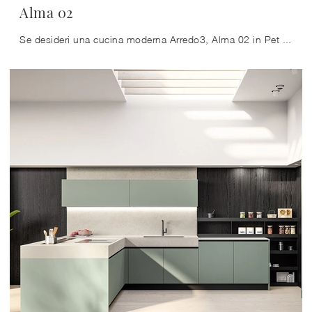
Alma 02
Se desideri una cucina moderna Arredo3, Alma 02 in Pet ti sta aspettando nel nostro negozio di Cucine Moderne con penisola.