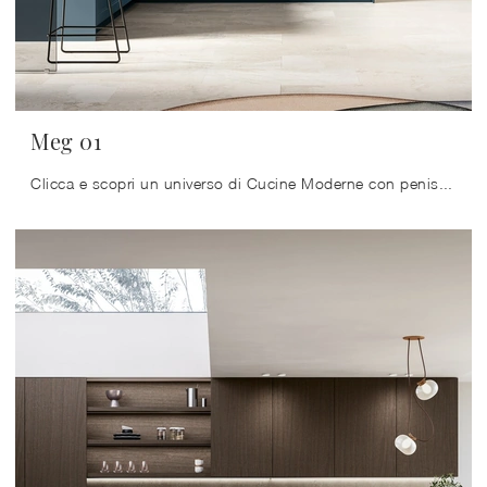
Meg 01
Clicca e scopri un universo di Cucine Moderne con penisola: la cucina Meg 01 Arredo3 in laccato opaco ti aspetta!