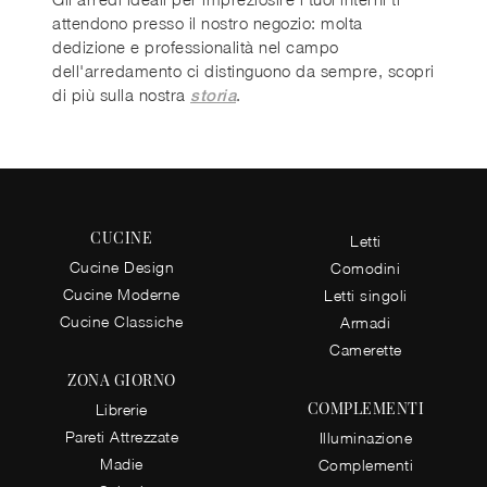
attendono presso il nostro negozio: molta
dedizione e professionalità nel campo
dell'arredamento ci distinguono da sempre, scopri
di più sulla nostra
.
storia
CUCINE
Letti
Cucine Design
Comodini
Cucine Moderne
Letti singoli
Cucine Classiche
Armadi
Camerette
ZONA GIORNO
COMPLEMENTI
Librerie
Pareti Attrezzate
Illuminazione
Madie
Complementi