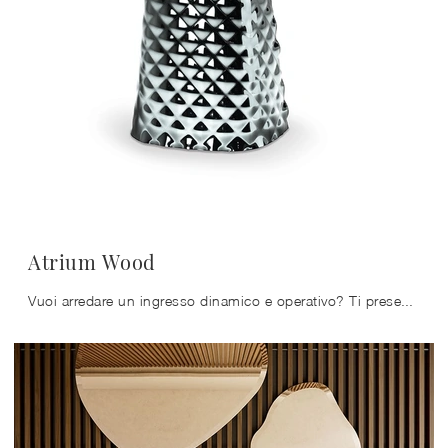
Atrium Wood
Vuoi arredare un ingresso dinamico e operativo? Ti presentiamo il mobile Atrium Wood di Cattelan Italia in legno, pensato per spazi design.