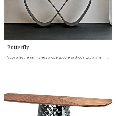
Butterfly
Vuoi allestire un ingresso operativo e pratico? Ecco a te il mobile Butterfly di Cattelan Italia in vetro, pensato per spazi design.