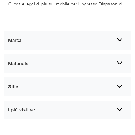
Clicca e leggi di più sul mobile per l'ingresso Diapason di Cattelan Italia! Potrai progettare spazi design ammobiliandoli al meglio.
Marca
Materiale
Stile
I più visti a :