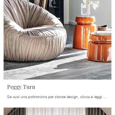
Peggy Turn
Se vuoi una poltroncina per stanze design, clicca e leggi di più sul modello Peggy Turn in tessuto del marchio Cattelan Italia.