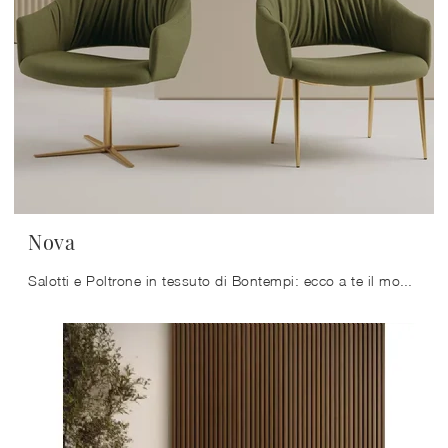
Nova
Salotti e Poltrone in tessuto di Bontempi: ecco a te il modello Nova in tessuto per impreziosire i tuoi spazi.