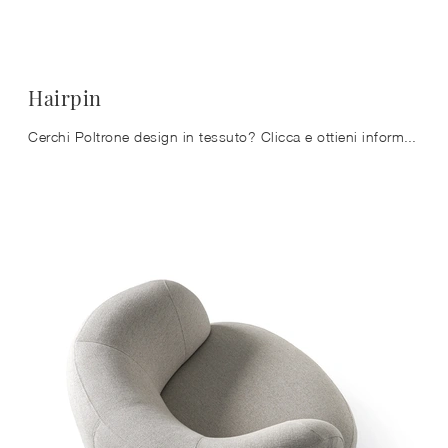
Hairpin
Cerchi Poltrone design in tessuto? Clicca e ottieni informazioni sul modello Hairpin di Ditre Italia.