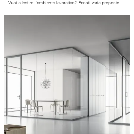
Vuoi allestire l'ambiente lavorativo? Eccoti varie proposte di pareti divisorie per ufficio in vetro, come il modello Doppiovetro DV603 di DVO.