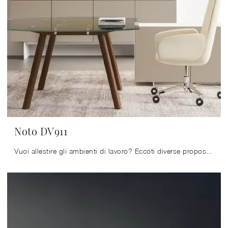
Noto DV911
Vuoi allestire gli ambienti di lavoro? Eccoti diverse proposte di scrivanie direzionali in vetro, come il modello Noto DV911 di DVO.