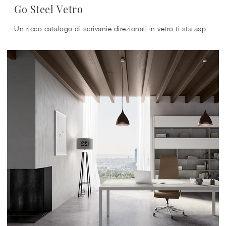
Go Steel Vetro
Un ricco catalogo di scrivanie direzionali in vetro ti sta aspettando! Il modello Go Steel Vetro di Colombini Office ti sta aspettando!