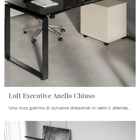
Loft Executive Anello Chiuso
Una ricca gamma di scrivanie direzionali in vetro ti attende! Il modello Loft Executive Anello Chiuso di Colombini Office ti attende!