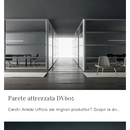
Parete attrezzata DV605
Cerchi Arredo Ufficio dei migliori produttori? Scopri le diverse proposte di pareti divisorie per ufficio in vetro, come il modello Parete attrezzata ...