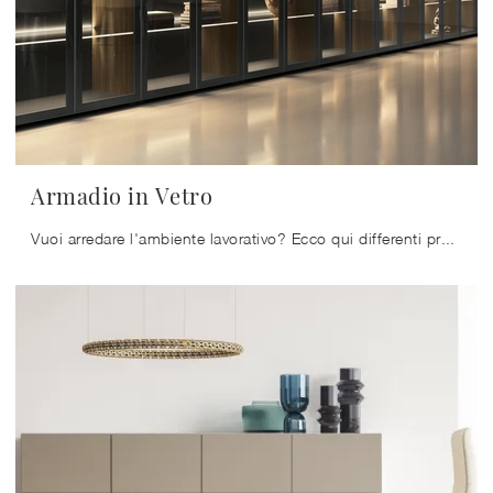
Armadio in Vetro
Vuoi arredare l'ambiente lavorativo? Ecco qui differenti proposte di armadi per ufficio in vetro, come il modello Armadio in Vetro di Colombini ...