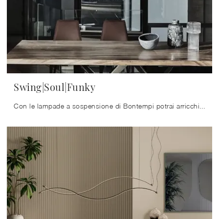
Swing|Soul|Funky
Con le lampade a sospensione di Bontempi potrai arricchire i tuoi locali: clicca e scopri Swing|Soul|Funky!