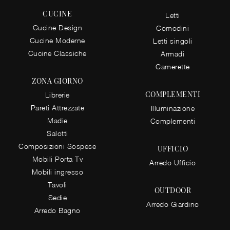
CUCINE
Letti
Cucine Design
Comodini
Cucine Moderne
Letti singoli
Cucine Classiche
Armadi
Camerette
ZONA GIORNO
COMPLEMENTI
Librerie
Pareti Attrezzate
Illuminazione
Madie
Complementi
Salotti
Composizioni Sospese
UFFICIO
Mobili Porta Tv
Arredo Ufficio
Mobili ingresso
Tavoli
OUTDOOR
Sedie
Arredo Giardino
Arredo Bagno