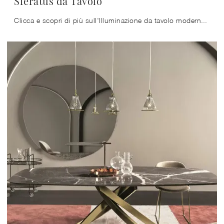
Sferatus da Tavolo
Clicca e scopri di più sull'Illuminazione da tavolo moderna di Bontempi: il modello Sferatus da Tavolo in vetro ti sta aspettando!