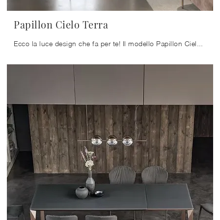
Papillon Cielo Terra
Ecco la luce design che fa per te! Il modello Papillon Cielo Terra è una delle nostre lampade da terra di Bontempi.