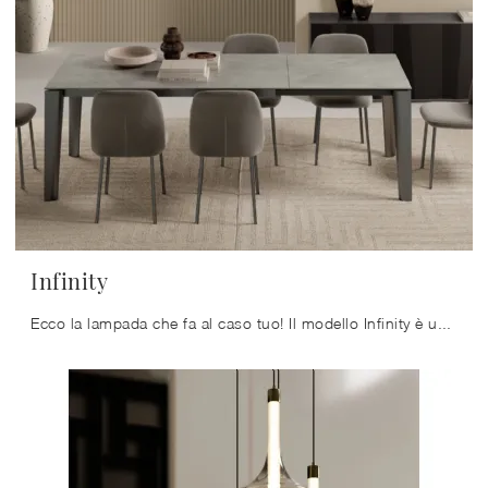
Infinity
Ecco la lampada che fa al caso tuo! Il modello Infinity è una tra le nostre lampade a sospensione di Bontempi.