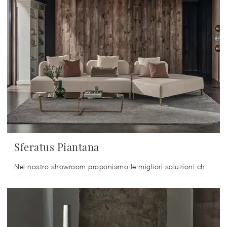
Sferatus Piantana
Nel nostro showroom proponiamo le migliori soluzioni che il marchio produce per chi sia intenzionato a illuminare perfettamente la sua abitazione con ...