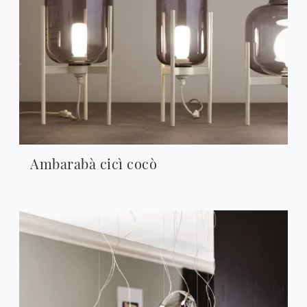
Ambarabà cicì cocò