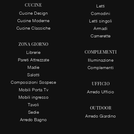
CUCINE
Letti
Cucine Design
Comodini
Cucine Moderne
Letti singoli
Cucine Classiche
Armadi
Camerette
ZONA GIORNO
COMPLEMENTI
Librerie
Pareti Attrezzate
Illuminazione
Madie
Complementi
Salotti
Composizioni Sospese
UFFICIO
Mobili Porta Tv
Arredo Ufficio
Mobili ingresso
Tavoli
OUTDOOR
Sedie
Arredo Giardino
Arredo Bagno