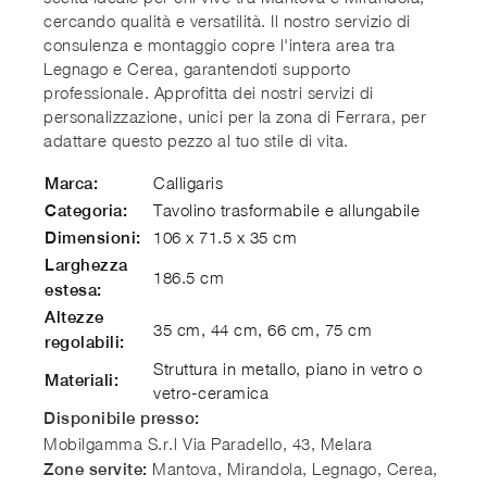
cercando qualità e versatilità. Il nostro servizio di
consulenza e montaggio copre l'intera area tra
Legnago e Cerea, garantendoti supporto
professionale. Approfitta dei nostri servizi di
personalizzazione, unici per la zona di Ferrara, per
adattare questo pezzo al tuo stile di vita.
Calligaris
Marca:
Tavolino trasformabile e allungabile
Categoria:
106 x 71.5 x 35 cm
Dimensioni:
Larghezza
186.5 cm
estesa:
Altezze
35 cm, 44 cm, 66 cm, 75 cm
regolabili:
Struttura in metallo, piano in vetro o
Materiali:
vetro-ceramica
Disponibile presso:
Mobilgamma S.r.l
Via Paradello, 43
,
Melara
Mantova, Mirandola, Legnago, Cerea,
Zone servite: