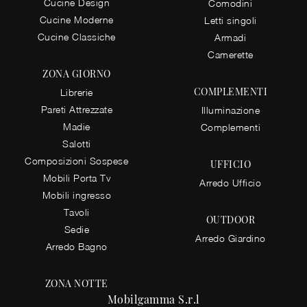
Cucine Design
Comodini
Cucine Moderne
Letti singoli
Cucine Classiche
Armadi
Camerette
ZONA GIORNO
COMPLEMENTI
Librerie
Pareti Attrezzate
Illuminazione
Madie
Complementi
Salotti
Composizioni Sospese
UFFICIO
Mobili Porta Tv
Arredo Ufficio
Mobili ingresso
Tavoli
OUTDOOR
Sedie
Arredo Giardino
Arredo Bagno
ZONA NOTTE
Mobilgamma S.r.l