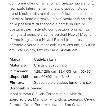
con forme che richiamano l'arcipelago hawaiano. È
realizzato interamente in cristallo specchiato con
bordi bisellati, disponibile nelle finiture specchiato
classico, fumé o bronzo. La sua peculiarità risiede
nella possibilità di fissaggio a parete in diverse
posizioni, permettendo composizioni originali. La
famiglia si completa con le versioni Hawaii Magnum
(forma irregolare) e Hawaii Round (rotondo),
offrendo diverse dimensioni: 128x128h cm, 98x100h
cm, 60x80h cm, 60x60h cm e 34x34h cm.
Cattelan Italia
Marca:
Cristallo specchiato
Materiale:
Dimensioni
128x128h cm, 98x100h cm, 60x80h
cm, 60x60h cm, 34x34h cm
disponibili:
Specchiato classico, fumé, bronzo
Finiture:
Disponibile presso:
Mobilgamma S.r.l
Via Paradello, 43, Melara
Mantova, Mirandola, Legnago, Cerea,
Zone servite:
Ferrara, Carpi, Porto Mantovano, San Giovanni