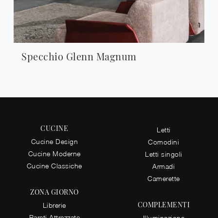
Specchio Glenn Magnum
CUCINE
Letti
Cucine Design
Comodini
Cucine Moderne
Letti singoli
Cucine Classiche
Armadi
Camerette
ZONA GIORNO
COMPLEMENTI
Librerie
Pareti Attrezzate
Illuminazione