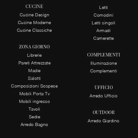
CUCINE
Letti
Cucine Design
Comodini
Cucine Moderne
Letti singoli
Cucine Classiche
Armadi
Camerette
ZONA GIORNO
COMPLEMENTI
Librerie
Pareti Attrezzate
Illuminazione
Madie
Complementi
Salotti
Composizioni Sospese
UFFICIO
Mobili Porta Tv
Arredo Ufficio
Mobili ingresso
Tavoli
OUTDOOR
Sedie
Arredo Giardino
Arredo Bagno