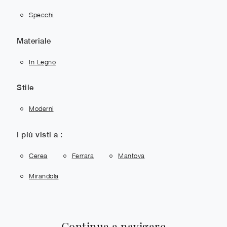
Specchi
Materiale
In Legno
Stile
Moderni
I più visti a :
Cerea
Ferrara
Mantova
Mirandola
Continua a navigare