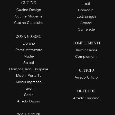
CUCINE
Letti
Cucine Design
Comodini
Cucine Moderne
Letti singoli
Cucine Classiche
Armadi
Camerette
ZONA GIORNO
COMPLEMENTI
Librerie
Pareti Attrezzate
Illuminazione
Madie
Complementi
Salotti
Composizioni Sospese
UFFICIO
Mobili Porta Tv
Arredo Ufficio
Mobili ingresso
Tavoli
OUTDOOR
Sedie
Arredo Giardino
Arredo Bagno
ZONA NOTTE