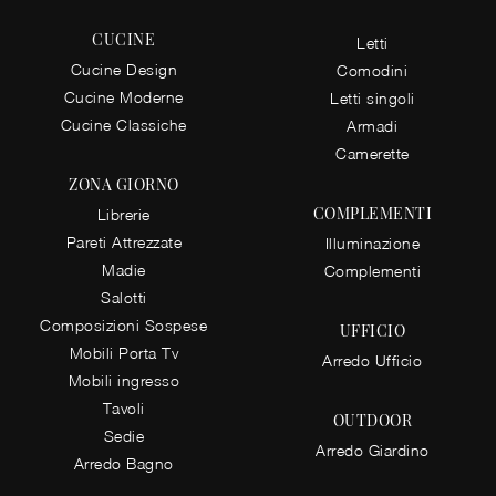
CUCINE
Letti
Cucine Design
Comodini
Cucine Moderne
Letti singoli
Cucine Classiche
Armadi
Camerette
ZONA GIORNO
COMPLEMENTI
Librerie
Pareti Attrezzate
Illuminazione
Madie
Complementi
Salotti
Composizioni Sospese
UFFICIO
Mobili Porta Tv
Arredo Ufficio
Mobili ingresso
Tavoli
OUTDOOR
Sedie
Arredo Giardino
Arredo Bagno