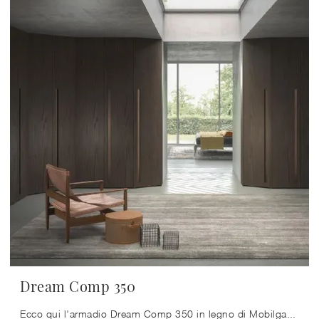
Dream Comp 350
Ecco qui l'armadio Dream Comp 350 in legno di Mobilgam! Un ricco catalogo di armadi ad angolo con ante battenti.