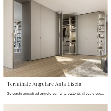
Terminale Angolare Anta Liscia
Se cerchi armadi ad angolo con ante battenti, clicca e scopri l'armadio Terminale Angolare Anta Liscia di Sangiacomo in laccato opaco.