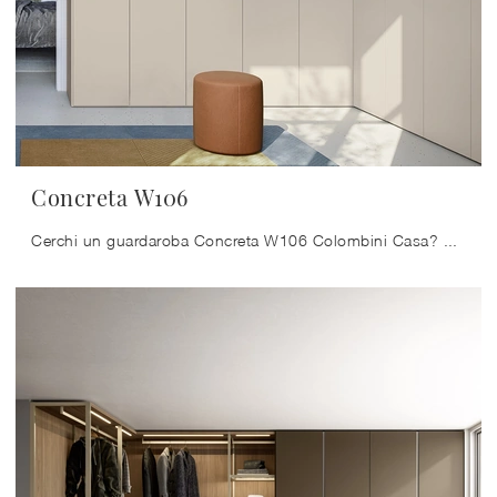
Concreta W106
Cerchi un guardaroba Concreta W106 Colombini Casa? Clicca subito! Gli armadi ad angolo con ante battenti ti attendono.