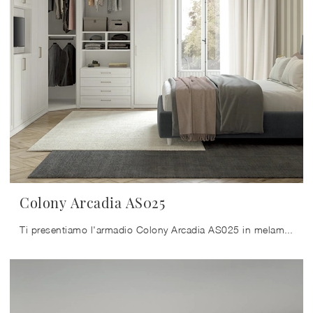
Colony Arcadia AS025
Ti presentiamo l'armadio Colony Arcadia AS025 in melaminico di Colombini Casa! Un ricco catalogo di armadi ad angolo con ante battenti.