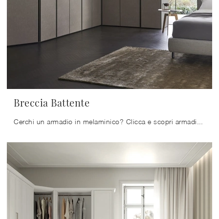
Breccia Battente
Cerchi un armadio in melaminico? Clicca e scopri armadiature ad angolo con ante battenti di Sangiacomo.