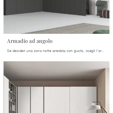
Armadio ad angolo
Se desideri una zona notte arredata con gusto, scegli l'armadio Armadio ad angolo con ante a soffietto di Caccaro!