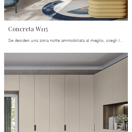
Concreta W115
Se desideri una zona notte ammobiliata al meglio, scegli l'armadio Concreta W115 con ante battenti di Colombini Casa!