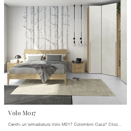
Volo M017
Cerchi un'armadiatura Volo M017 Colombini Casa? Clicca subito! Gli armadi ad angolo con ante battenti ti aspettano.