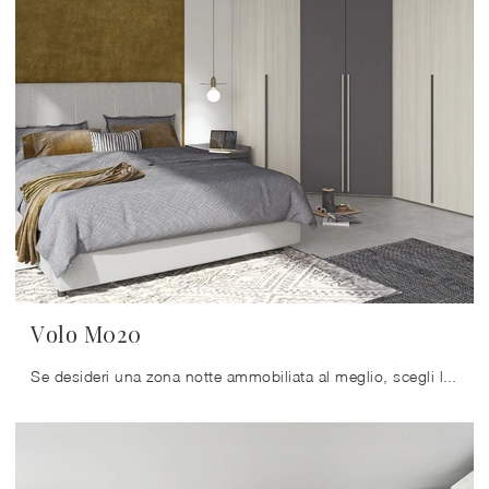
Volo M020
Se desideri una zona notte ammobiliata al meglio, scegli l'armadio Volo M020 con ante battenti di Colombini Casa!