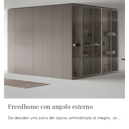
Freedhome con angolo esterno
Se desideri una zona del riposo ammobiliata al meglio, scegli l'armadio Freedhome con angolo esterno con ante battenti di Caccaro!