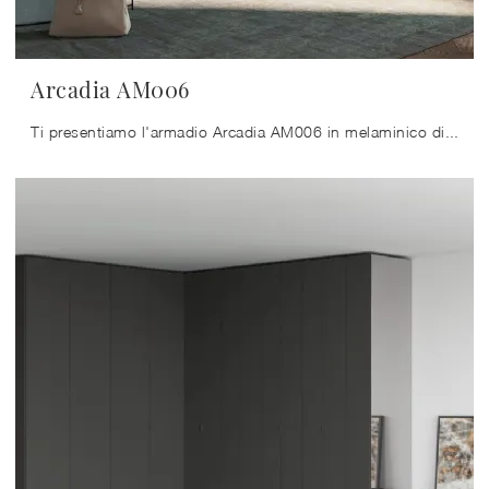
Arcadia AM006
Ti presentiamo l'armadio Arcadia AM006 in melaminico di Colombini Casa! Un ricco catalogo di armadi ad angolo con ante battenti.