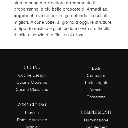
store manager del settore arredamento ti
proporranno le più belle proposte di Armadi
ad
che fanno per te, garantendoti i risultati
angolo
migliori. Alcune volte, al giorno d'oggi, le strutture
di tipo domestico e gliuffici danno vita a difficoltà
di stile e spazio di difficile soluzione.
CUCINE
Letti
Cucine Design
Comodini
Cucine Moderne
Letti singoli
Cucine Classiche
Armadi
Camerette
ZONA GIORNO
COMPLEMENTI
Librerie
Pareti Attrezzate
Illuminazione
Madie
Complementi