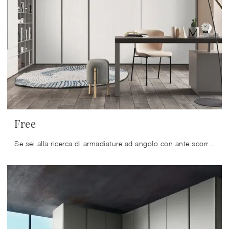
Free
Se sei alla ricerca di armadiature ad angolo con ante scorrevoli, clicca e scopri l'armadio Free di Ballancin in legno laccato.