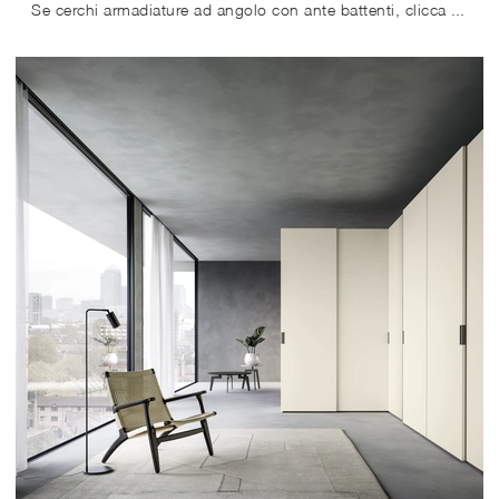
Se cerchi armadiature ad angolo con ante battenti, clicca e scopri l'armadio Angolare Anta Nexta di Sangiacomo in laccato opaco.