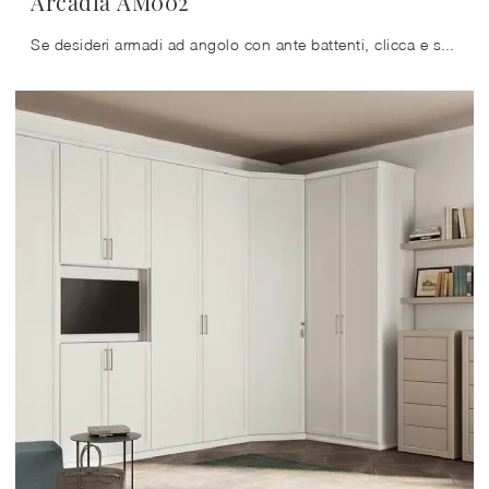
Arcadia AM002
Se desideri armadi ad angolo con ante battenti, clicca e scopri l'armadio Arcadia AM002 di Colombini Casa in melaminico.