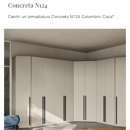
Concreta N124
Cerchi un'armadiatura Concreta N124 Colombini Casa? Clicca subito! Gli armadi ad angolo con ante battenti ti attendono.