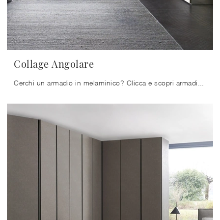
Collage Angolare
Cerchi un armadio in melaminico? Clicca e scopri armadiature ad angolo con ante battenti di Sangiacomo.