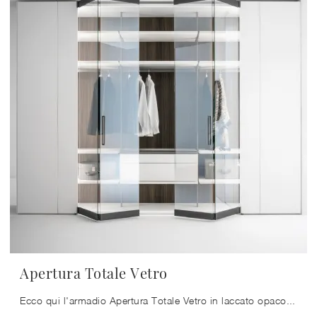
Apertura Totale Vetro
Ecco qui l'armadio Apertura Totale Vetro in laccato opaco di Caccaro! Un ricco catalogo di armadi a muro con ante a soffietto.