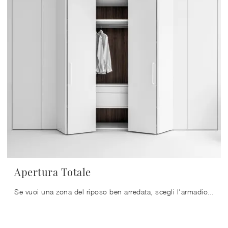
Apertura Totale
Se vuoi una zona del riposo ben arredata, scegli l'armadio Apertura Totale con ante a soffietto di Caccaro!