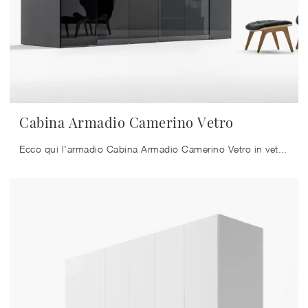
Cabina Armadio Camerino Vetro
Ecco qui l'armadio Cabina Armadio Camerino Vetro in vetro di Caccaro! Una ricca gamma di armadi cabine armadio con ante a soffietto.