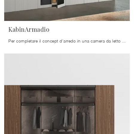
KabinArmadio
Per completare il concept d'arredo in una camera da letto bella e di grande qualità, abbiamo selezionato per te le più belle e interessanti soluzioni ...