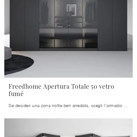
Freedhome Apertura Totale 50 vetro
fumé
Se desideri una zona notte ben arredata, scegli l'armadio Freedhome Apertura Totale 50 vetro fumé con ante a soffietto di Caccaro!