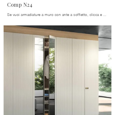
Comp N24
Se vuoi armadiature a muro con ante a soffietto, clicca e scopri l'armadio Comp N24 di Mobilgam in legno.