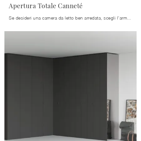
Apertura Totale Canneté
Se desideri una camera da letto ben arredata, scegli l'armadio Apertura Totale Canneté con ante a soffietto di Caccaro!