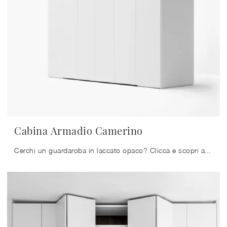
Cabina Armadio Camerino
Cerchi un guardaroba in laccato opaco? Clicca e scopri armadi cabine armadio con ante a soffietto di Caccaro.