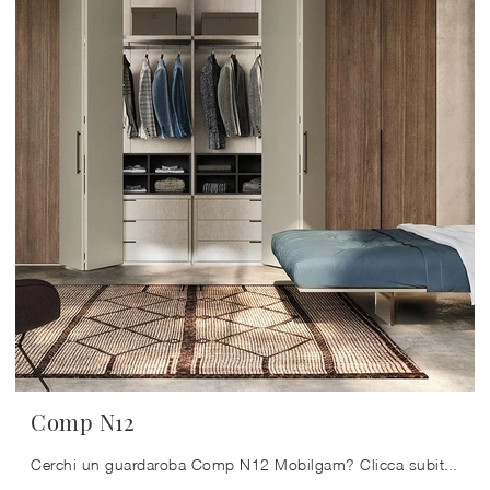
Comp N12
Cerchi un guardaroba Comp N12 Mobilgam? Clicca subito! Gli armadi a muro con ante a soffietto ti attendono.