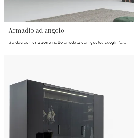
Armadio ad angolo
Se desideri una zona notte arredata con gusto, scegli l'armadio Armadio ad angolo con ante a soffietto di Caccaro!