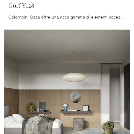
Golf Y128
Colombini Casa offre una ricca gamma di elementi accessori da abbinare su misura: troverai letto, armadio o cabina armadio, tavolo da lavoro, sedie e ...