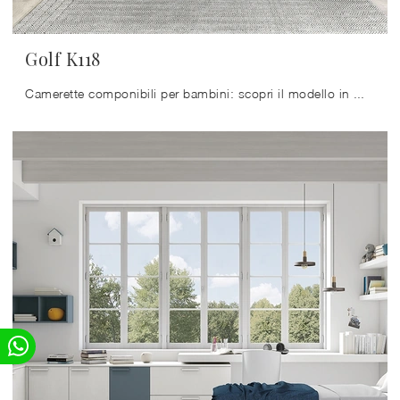
Golf K118
Camerette componibili per bambini: scopri il modello in melaminico Golf K118 di Colombini Casa per stanzette moderne.