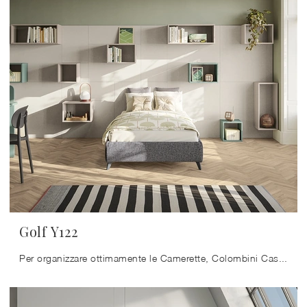
Golf Y122
Per organizzare ottimamente le Camerette, Colombini Casa offre progetti articolati e polifunzionali: sono tante le attività che i tuoi figli portano ...