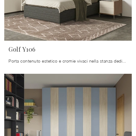
Golf Y106
Porta contenuto estetico e cromie vivaci nella stanza dedicata ai bambini con questa soluzione, una tra le Camerette componibili per ragazzi di ...