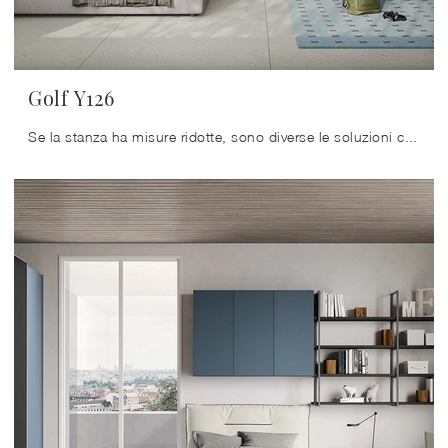
Golf Y126
Se la stanza ha misure ridotte, sono diverse le soluzioni che Colombini Casa propone, sempre in grado di unire funzionalità ed ergonomia.