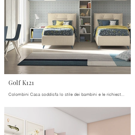
Golf K121
Colombini Casa soddisfa lo stile dei bambini e le richieste degli adulti con le sue Camerette moderne componibili, ideali per necessità di ogni ...