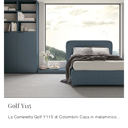
Golf Y115
La Cameretta Golf Y115 di Colombini Casa in melaminico è un mondo complesso da organizzare con attenzione, coniugando vari accessori su misura.