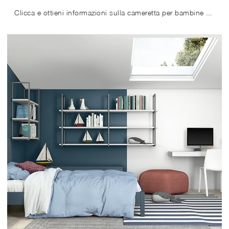
Clicca e ottieni informazioni sulla cameretta per bambine Golf K119! Le Camerette componibili Colombini Casa ti attendono.