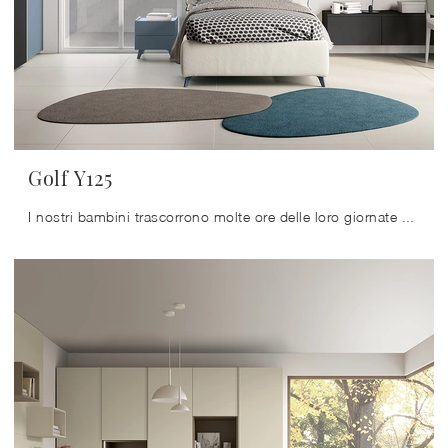
Golf Y125
I nostri bambini trascorrono molte ore delle loro giornate nelle loro camere da letto: rendile adatte per studiare, divertirsi e rilassarsi tutti i ...