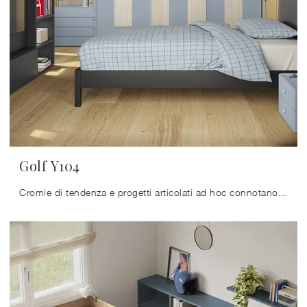
Golf Y104
Cromie di tendenza e progetti articolati ad hoc connotano le più originali offerte del rinomato brand che proponiamo nel nostro showroom.