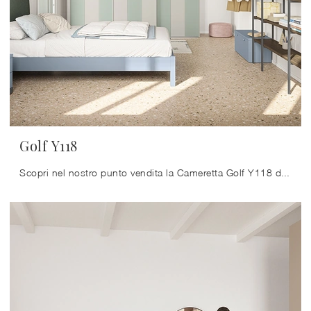
Golf Y118
Scopri nel nostro punto vendita la Cameretta Golf Y118 di Colombini Casa in melaminico: è ideale per creare perfettamente un ambiente confortevole, ...