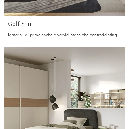
Golf Y111
Materiali di prima scelta e vernici atossiche contraddistinguono le proposte del marchio, tra cui troverai anche quelle moderne componibili ideali ...