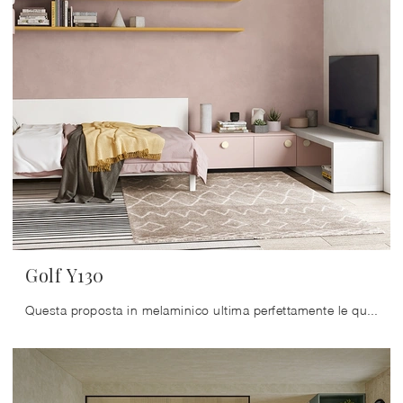
Golf Y130
Questa proposta in melaminico ultima perfettamente le qualità pratiche e l'estetica della camaretta, poiché è capace di unire funzionalità ed ...