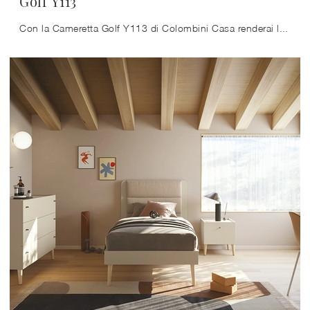
Golf Y113
Con la Cameretta Golf Y113 di Colombini Casa renderai la stanza dei tuoi figli un interno davvero vivibile e sicuro, che li seguirà mentre crescono.