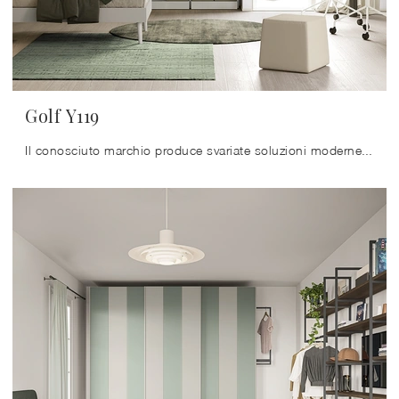
Golf Y119
Il conosciuto marchio produce svariate soluzioni moderne, così la cameretta risulterà un locale dove i vostri figli possono diventare grandi e ...