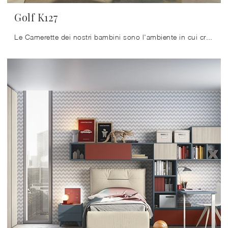
Golf K127
Le Camerette dei nostri bambini sono l'ambiente in cui cresceranno divertendosi e sognando, dunque è imprescindibile che lo spazio sia funzionale.