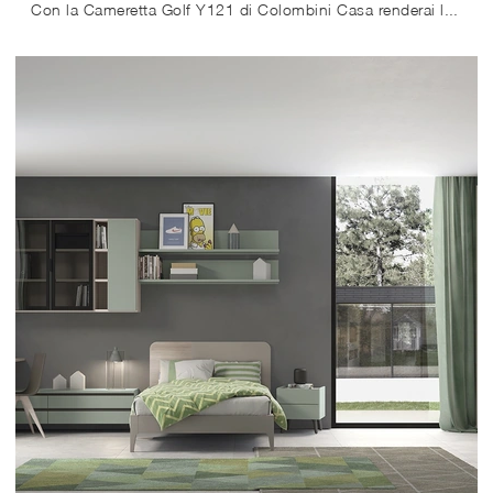
Con la Cameretta Golf Y121 di Colombini Casa renderai la stanza dei tuoi figli un locale davvero confortevole e sicuro, che li accompagnerà mentre ...