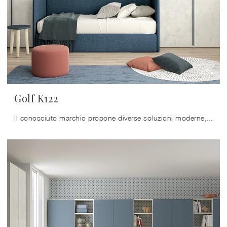
Golf K122
Il conosciuto marchio propone diverse soluzioni moderne, in tal modo la cameretta risulterà un locale dove i bambini possono diventare grandi e ...