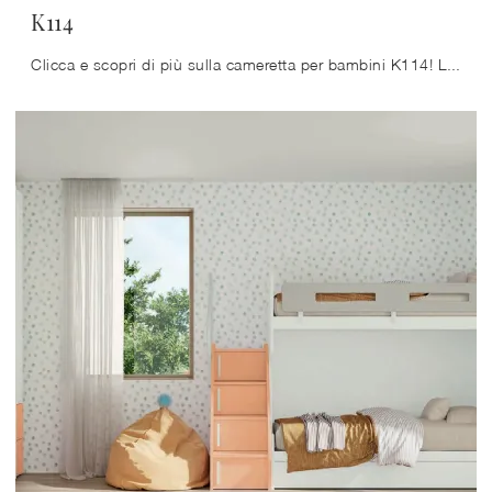
K114
Clicca e scopri di più sulla cameretta per bambini K114! Le Camerette con letti a castello Moretti Compact Camerette ti attendono.