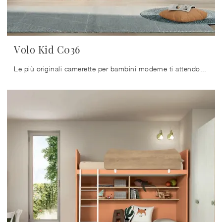
Volo Kid C036
Le più originali camerette per bambini moderne ti attendono! Scopri il modello Volo Kid C036 di Colombini Casa.