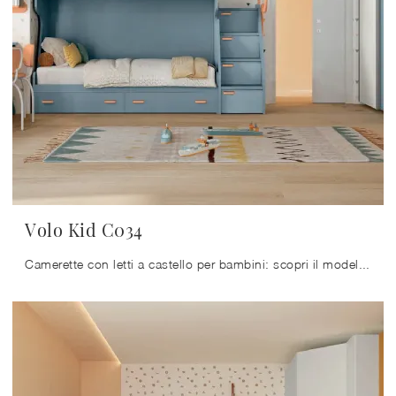
Volo Kid C034
Camerette con letti a castello per bambini: scopri il modello in melaminico Volo Kid C034 di Colombini Casa per stanzette moderne.