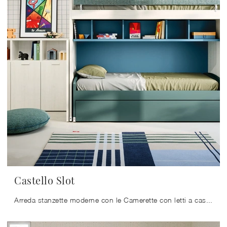
Castello Slot
Arreda stanzette moderne con le Camerette con letti a castello Nidi! Il modello Castello Slot in melaminico è per bambini.