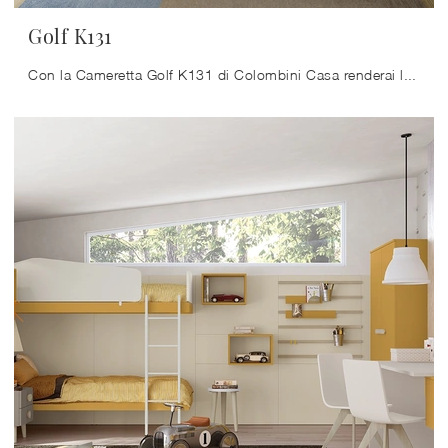
Golf K131
Con la Cameretta Golf K131 di Colombini Casa renderai la stanza dei tuoi figli un luogo davvero vivibile e sicuro, che li accompagnerà nella crescita.