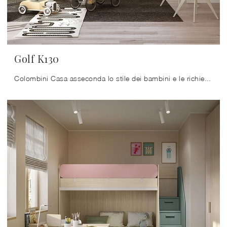
Golf K130
Colombini Casa asseconda lo stile dei bambini e le richieste degli adulti con le sue Camerette moderne con letti a castello, ideali per esigenze di ...