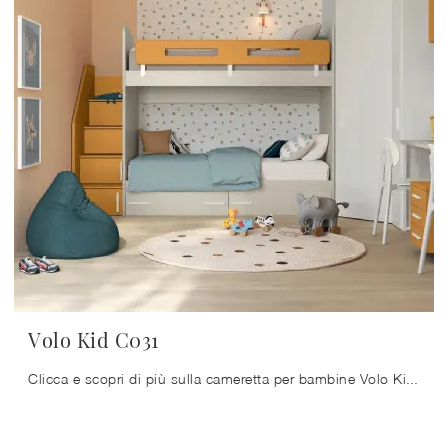
Volo Kid C031
Clicca e scopri di più sulla cameretta per bambine Volo Kid C031! Le Camerette con letti a castello Colombini Casa ti aspettano.