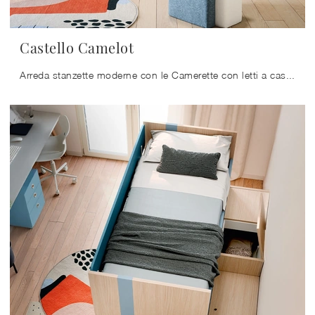
Castello Camelot
Arreda stanzette moderne con le Camerette con letti a castello Nidi! Il modello Castello Camelot in melaminico è per bambini.