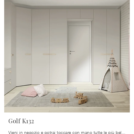
Golf K132
Vieni in negozio e potrai toccare con mano tutte le più belle composizioni d'arredo con letti a castello moderne di Colombini Casa per i più giovani.