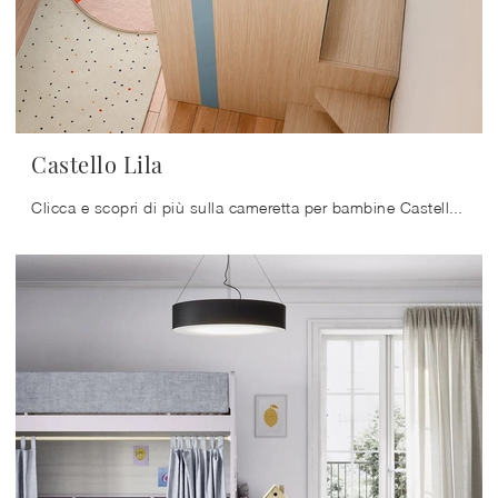
Castello Lila
Clicca e scopri di più sulla cameretta per bambine Castello Lila! Le Camerette con letti a castello Nidi ti aspettano.