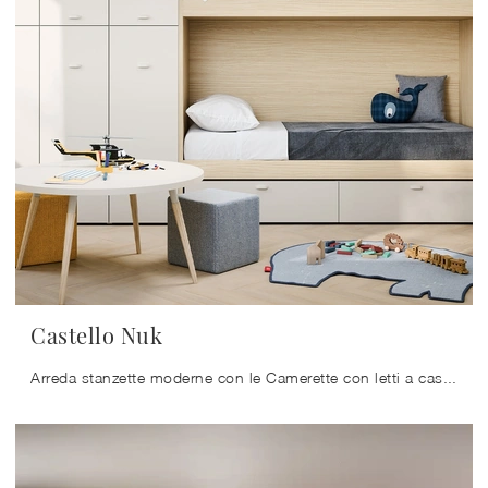
Castello Nuk
Arreda stanzette moderne con le Camerette con letti a castello Nidi! Il modello Castello Nuk in melaminico è per bambini.