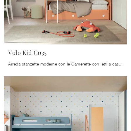
Volo Kid C035
Arreda stanzette moderne con le Camerette con letti a castello Colombini Casa! Il modello Volo Kid C035 in melaminico è per bambine.