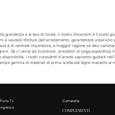
lla grandezza e al tipo di locale, il nostro showroom è il posto g
ni e valutare ilfiniture dell'arredamento, garantendoti unservizio
 casa è di centrale importanza, a maggior ragione se devi cambiar
i giorni. Se ci verrai ad incontrare, arredatori di lunga esperienza
 disponibilità. I nostri consulenti d'arredo sapranno guidarti nell
n'ampia gamma di materiali di prima scelta,dal legno massello al m
 Porta Tv
Camerette
 ingresso
COMPLEMENTI