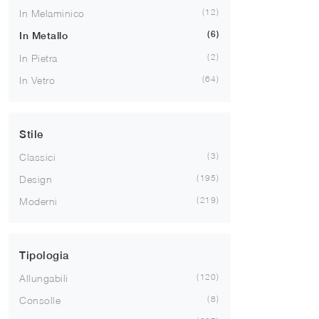
12
In Melaminico
6
In Metallo
2
In Pietra
64
In Vetro
Stile
3
Classici
195
Design
219
Moderni
Tipologia
120
Allungabili
8
Consolle