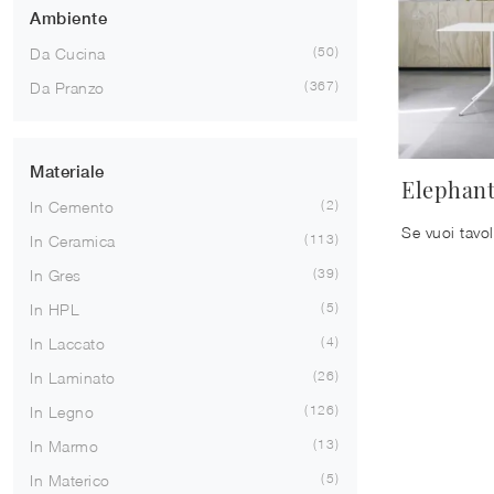
Ambiente
50
Da Cucina
367
Da Pranzo
Materiale
Elephan
2
In Cemento
113
In Ceramica
39
In Gres
5
In HPL
4
In Laccato
26
In Laminato
126
In Legno
13
In Marmo
5
In Materico