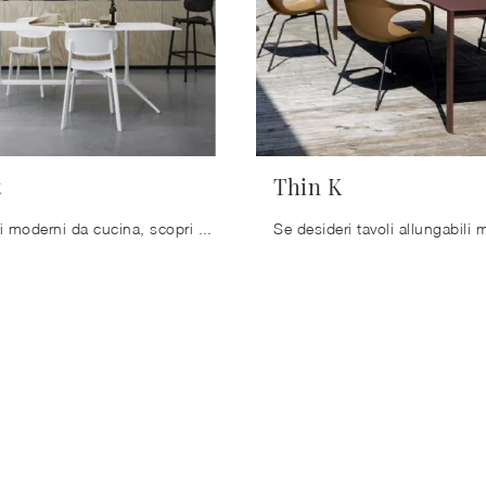
t
Thin K
Se vuoi tavoli moderni da cucina, scopri i modelli pieghevoli di Kristalia: clicca e scopri il modello Elephant in metallo.