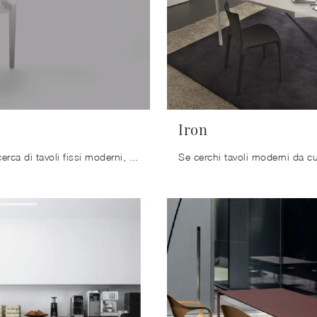
Iron
Se sei alla ricerca di tavoli fissi moderni, ti presentiamo il modello da cucina in metallo Plate del brand Arrital.