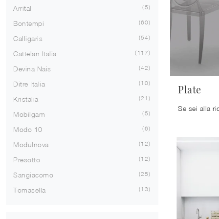
5
Arrital
60
Bontempi
54
Calligaris
117
Cattelan Italia
42
Devina Nais
10
Ditre Italia
Plate
21
Kristalia
5
Mobilgam
6
Modo 10
12
Modulnova
12
Presotto
25
Sangiacomo
13
Tomasella