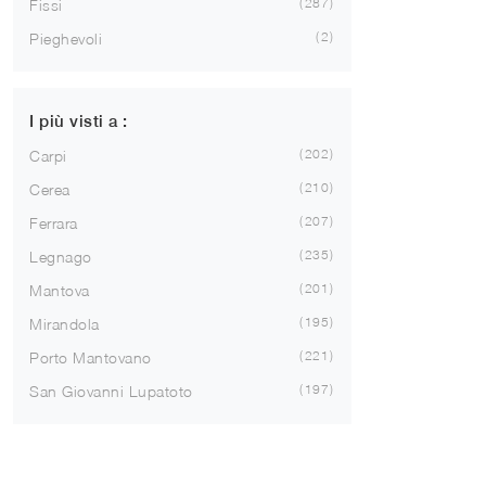
287
Fissi
2
Pieghevoli
I più visti a :
202
Carpi
210
Cerea
207
Ferrara
235
Legnago
201
Mantova
195
Mirandola
221
Porto Mantovano
197
San Giovanni Lupatoto