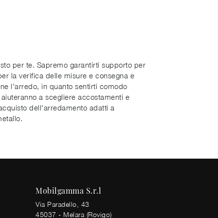
iusto per te. Sapremo garantirti supporto per
 per la verifica delle misure e consegna e
ne l'arredo, in quanto sentirti comodo
 ti aiuteranno a scegliere accostamenti e
’acquisto dell'arredamento adatti a
etallo.
Mobilgamma S.r.l
Via Paradello, 43
45037 - Melara (Rovigo)