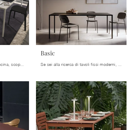
Basic
Se cerchi tavoli moderni da cucina, scopri i modelli fissi di Modulnova: clicca e scopri il modello Iron in metallo.
Se sei alla ricerca di tavoli fissi moderni, ti presentiamo il modello da cucina in metallo Basic del marchio Arredo3.