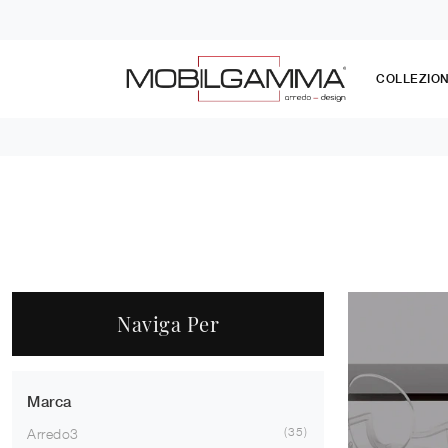
COLLEZION
Naviga Per
Marca
35
Arredo3