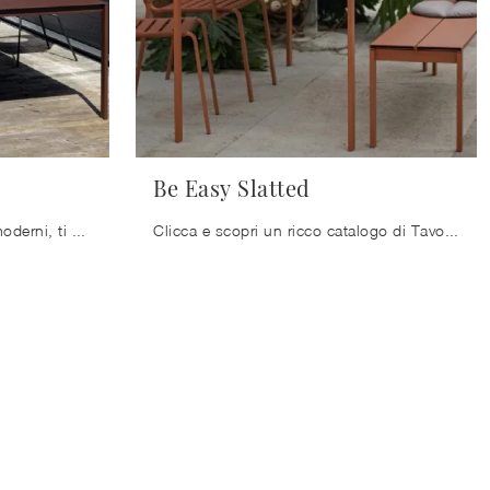
Be Easy Slatted
Se desideri tavoli allungabili moderni, ti offriamo il modello da pranzo in metallo Thin K della firma Kristalia.
Clicca e scopri un ricco catalogo di Tavoli moderni fissi da pranzo! Il modello Be Easy Slatted di Kristalia ti attende.