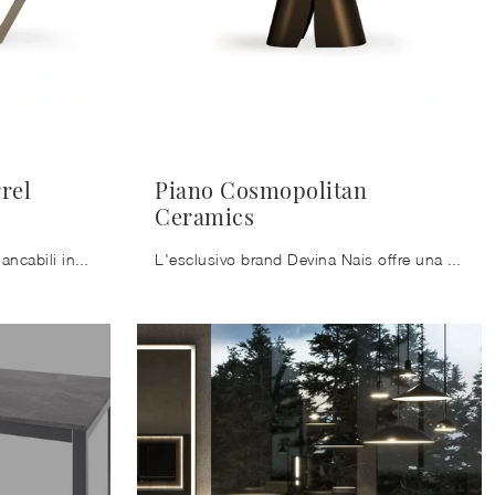
rel
Piano Cosmopolitan
Ceramics
I Tavoli sono arredamenti immancabili in ogni casa: completa il tuo progetto d'arredo e dai vita alla casa che hai sempre sognato.
L'esclusivo brand Devina Nais offre una ricca gamma di Tavoli da pranzo fissi, tra cui anche quelli ideali per arricchire perfettamente locali design.