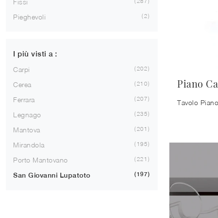
287
Fissi
2
Pieghevoli
I più visti a :
202
Carpi
Piano Ca
210
Cerea
207
Ferrara
235
Legnago
201
Mantova
195
Mirandola
221
Porto Mantovano
197
San Giovanni Lupatoto