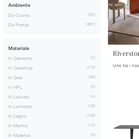
Ambiente
50
Da Cucina
367
Da Pranzo
Materiale
Riversto
2
In Cemento
113
In Ceramica
39
In Gres
5
In HPL
4
In Laccato
26
In Laminato
126
In Legno
13
In Marmo
5
In Materico