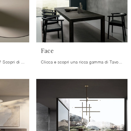
Face
Vuoi completare spazi design? Scopri di più sui tavoli design fissi: il modello da pranzo Cosmos Rotondo ti sta aspettando.
Clicca e scopri una ricca gamma di Tavoli moderni allungabili da pranzo! Il modello Face di Modulnova ti attende.