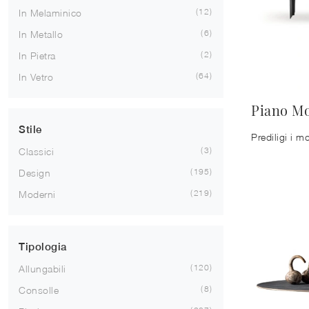
12
In Melaminico
6
In Metallo
2
In Pietra
64
In Vetro
Piano M
Stile
3
Classici
195
Design
219
Moderni
Tipologia
120
Allungabili
8
Consolle