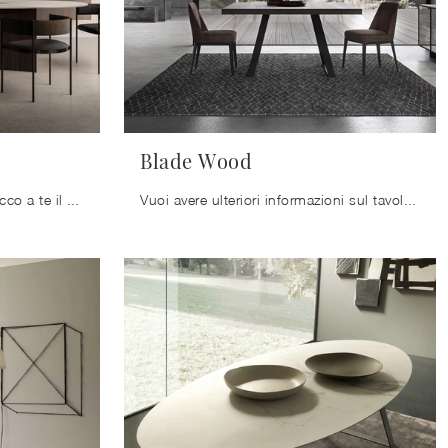
Blade Wood
Se cerchi tavoli fissi design, ecco a te il modello da pranzo in gres Time del brand Modulnova.
Vuoi avere ulteriori informazioni sul tavolo da pranzo Blade Wood di Modulnova? Clicca e ottieni informazioni sui modelli fissi del brand.