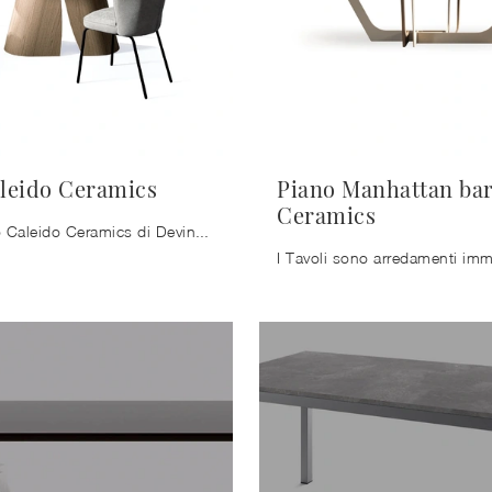
leido Ceramics
Piano Manhattan bar
Ceramics
Tavolo Piano Caleido Ceramics di Devina Nais : scopri una ricca gamma di mobili e oggetti accessori da pranzo per completare i tuoi interni contando ...