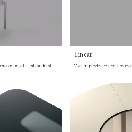
Linear
Se sei alla ricerca di tavoli fissi moderni, ti presentiamo il modello da cucina in metallo Plate del brand Arrital.