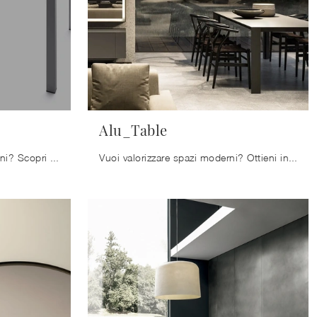
Alu_Table
Vuoi impreziosire spazi moderni? Scopri di più sui tavoli moderni allungabili: il modello da cucina Linear ti attende.
Vuoi valorizzare spazi moderni? Ottieni informazioni sui tavoli moderni fissi: il modello da pranzo Alu_Table ti aspetta.