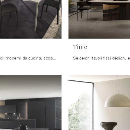
Time
Se cerchi tavoli moderni da cucina, scopri i modelli fissi di Modulnova: clicca e scopri il modello Iron in metallo.