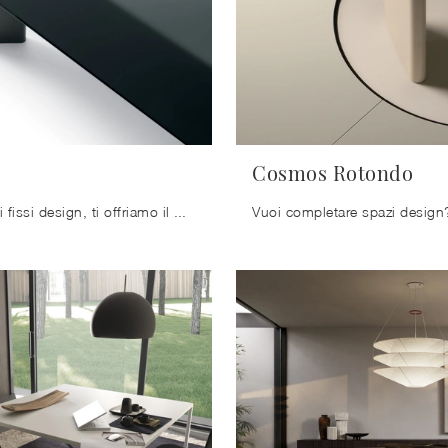
Cosmos Rotondo
Se vuoi tavoli fissi design, ti offriamo il modello da pranzo in laccato Cosmos della marca Ditre Italia.