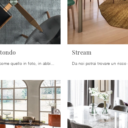
otondo
Stream
Un modello come quello in foto, in abbinamento alle giuste sedie, saprà impreziosire lo stile delle stanze domestiche dedicate in assoluto alla ...