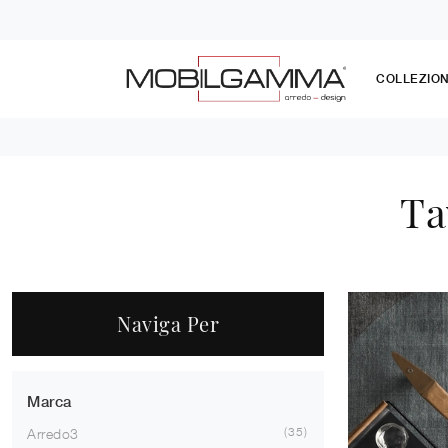
COLLEZION
Ta
Naviga Per
Marca
35
Arredo3