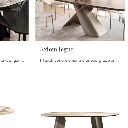
Axiom legno
Tavolo fisso Icaro in ceramica di Calligaris : scopri una ricca gamma di mobili e oggetti accessori da pranzo per completare i tuoi spazi contando su ...
I Tavoli sono elementi d'arredo grazie ai quali è possibile impreziosire il living, la cucina o anche altri ambienti di casa, grazie a materiali di ...