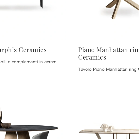
orphis Ceramics
Piano Manhattan rin
Ceramics
Prediligi i mobili e complementi in ceramica delle migliori marche per ultimare con praticità i tuoi spazi senza mai sacrificare il valore estetico.