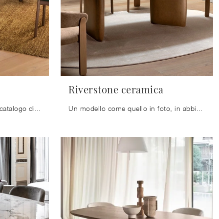
Riverstone ceramica
Da noi potrai trovare un ricco catalogo di mobili e oggetti accessori in ceramica dei migliori produttori, ideali per ultimare i tuoi interni.
Un modello come quello in foto, in abbinamento alle giuste sedie, saprà arricchire lo stile delle stanze domestiche dedicate in assoluto ...