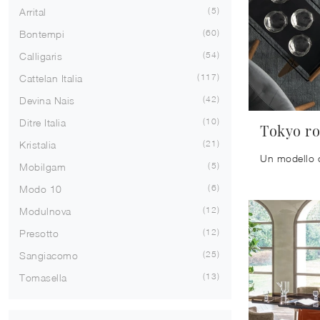
5
Arrital
60
Bontempi
54
Calligaris
117
Cattelan Italia
42
Devina Nais
10
Ditre Italia
Tokyo r
21
Kristalia
5
Mobilgam
6
Modo 10
12
Modulnova
12
Presotto
25
Sangiacomo
13
Tomasella