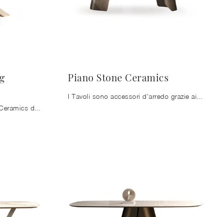
g
Piano Stone Ceramics
I Tavoli sono accessori d'arredo grazie ai quali si possono arricchire il living, la cucina o anche altri ambienti di casa, grazie a materiali di ...
Tavolo Piano Manhattan ring Ceramics di Devina Nais: nel nostro punto vendita ti aspetta una scelta quasi infinita di composizioni arredative di alto ...