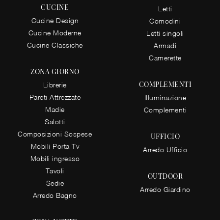
CUCINE
Letti
Cucine Design
Comodini
Cucine Moderne
Letti singoli
Cucine Classiche
Armadi
Camerette
ZONA GIORNO
COMPLEMENTI
Librerie
Pareti Attrezzate
Illuminazione
Madie
Complementi
Salotti
Composizioni Sospese
UFFICIO
Mobili Porta Tv
Arredo Ufficio
Mobili ingresso
Tavoli
OUTDOOR
Sedie
Arredo Giardino
Arredo Bagno