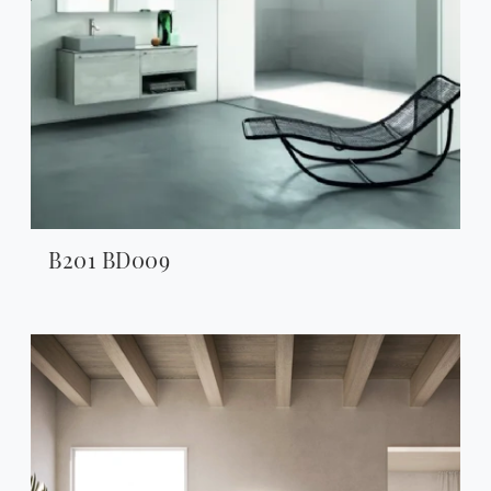
B201 BD009