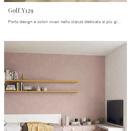
Golf Y129
Porta design e colori vivaci nella stanza dedicata ai più giovani con questa proposta, una delle Camerette componibili per ragazzi di Colombini Casa.