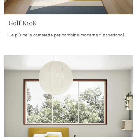
Golf K108
Le più belle camerette per bambine moderne ti aspettano! Scopri il modello Golf K108 di Colombini Casa.