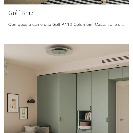
Golf K112
Con questa cameretta Golf K112 Colombini Casa, tra le soluzioni componibili, potrai allestire stanze moderne per bambine.