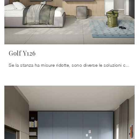
Golf Y126
Se la stanza ha misure ridotte, sono diverse le soluzioni che Colombini Casa propone, sempre in grado di unire funzionalità ed ergonomia.