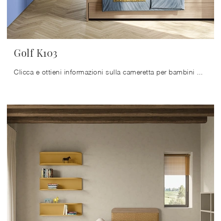
Golf K103
Clicca e ottieni informazioni sulla cameretta per bambini Golf K103! Le Camerette componibili Colombini Casa ti attendono.