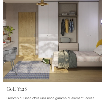
Golf Y128
Colombini Casa offre una ricca gamma di elementi accessori da abbinare su misura: troverai letto, armadio o cabina armadio, tavolo da lavoro, sedie e ...