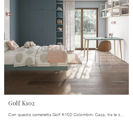
Golf K102
Con questa cameretta Golf K102 Colombini Casa, tra le soluzioni componibili, potrai progettare stanze moderne per bambine.