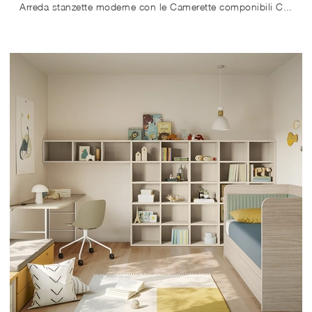
Arreda stanzette moderne con le Camerette componibili Colombini Casa! Il modello Golf K107 in melaminico è per bambine.