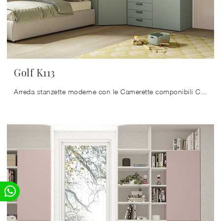
Golf K113
Arreda stanzette moderne con le Camerette componibili Colombini Casa! Il modello Golf K113 in melaminico è per ragazzi.