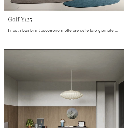
Golf Y125
I nostri bambini trascorrono molte ore delle loro giornate nelle loro camere da letto: rendile adatte per studiare, divertirsi e rilassarsi tutti i ...