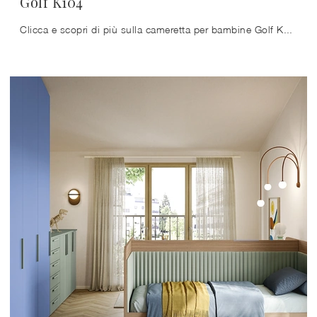
Golf K104
Clicca e scopri di più sulla cameretta per bambine Golf K104! Le Camerette componibili Colombini Casa ti attendono.