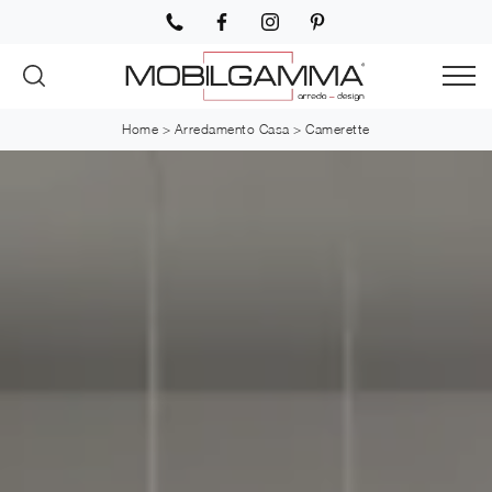
Home
>
Arredamento Casa
>
Camerette