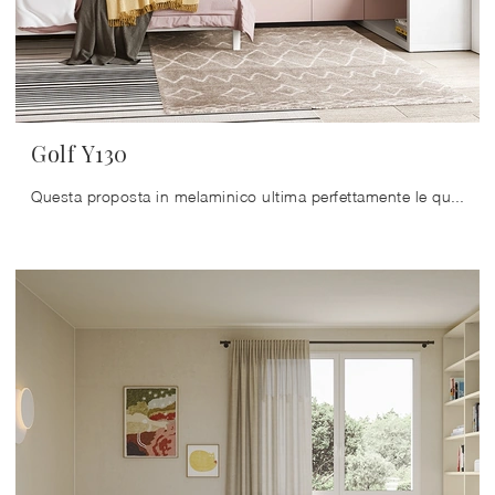
Golf Y130
Questa proposta in melaminico ultima perfettamente le qualità pratiche e l'estetica della camaretta, poiché è capace di unire funzionalità ed ...