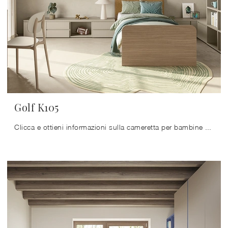
Golf K105
Clicca e ottieni informazioni sulla cameretta per bambine Golf K105! Le Camerette componibili Colombini Casa ti aspettano.