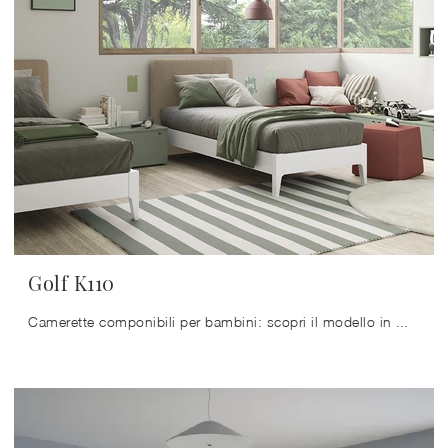
Golf K110
Camerette componibili per bambini: scopri il modello in melaminico Golf K110 di Colombini Casa per stanzette moderne.