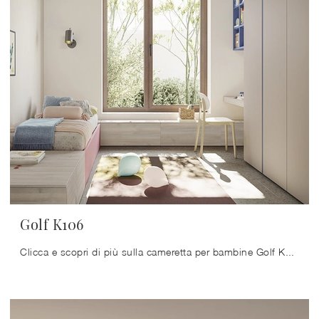
Golf K106
Clicca e scopri di più sulla cameretta per bambine Golf K106! Le Camerette componibili Colombini Casa ti aspettano.