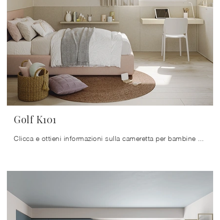
Golf K101
Clicca e ottieni informazioni sulla cameretta per bambine Golf K101! Le Camerette componibili Colombini Casa ti aspettano.