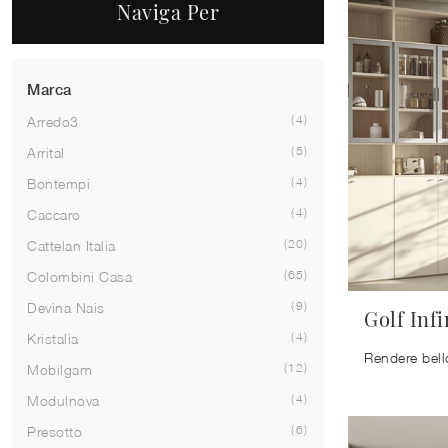
Naviga Per
Marca
4
Arredo3
5
Arrital
4
Bontempi
4
Caccaro
20
Cattelan Italia
65
Colombini Casa
9
Devina Nais
Golf Infi
4
Kristalia
12
Mobilgam
4
Modulnova
6
Presotto