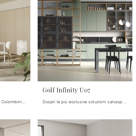
Golf Infinity U07
La Libreria Golf Infinity U05 di Colombini Casa è ideale per dare personalità ai tuoi spazi: le diverse proposte del brand ti consentiranno di ...
Scopri le più esclusive soluzioni salvaspazio, come ilmobile soggiorno in foto in melaminico, e dai vita al soggiorno dinamico e operativo che hai ...