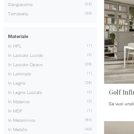
23
Sangiacomo
33
Tomasella
Materiale
1
In HPL
2
In Laccato Lucido
29
In Laccato Opaco
1
In Laminato
28
In Legno
Golf Infi
2
In Legno Laccato
2
In Materico
1
In MDF
84
In Melaminico
40
In Metallo