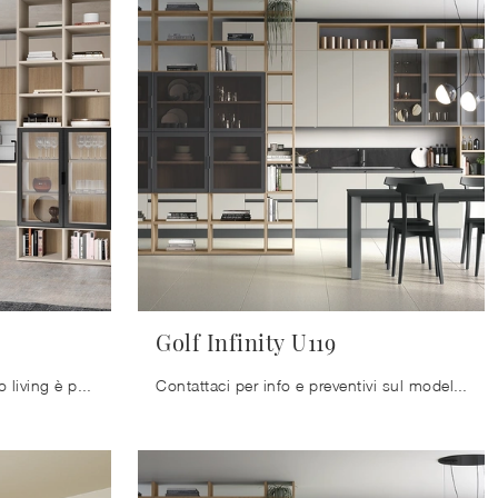
Golf Infinity U119
Organizzare al meglio il proprio living è possibile: contattaci per avere ulteriori informazioni per il modello di libreria in foto e valorizza la ...
Contattaci per info e preventivi sul modello mostrato in foto: se desideri ultimare stanze moderne, allora questa libreria dalle linee decise fa per ...