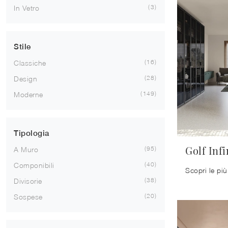
3
In Vetro
Stile
16
Classiche
28
Design
149
Moderne
Tipologia
Golf Infi
95
A Muro
40
Componibili
38
Divisorie
20
Sospese