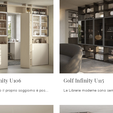
nity U106
Golf Infinity U115
Rendere bello il proprio soggiorno è possibile: contattaci per avere ulteriori info per il modello di libreria in foto e valorizza la tua abitazione ...