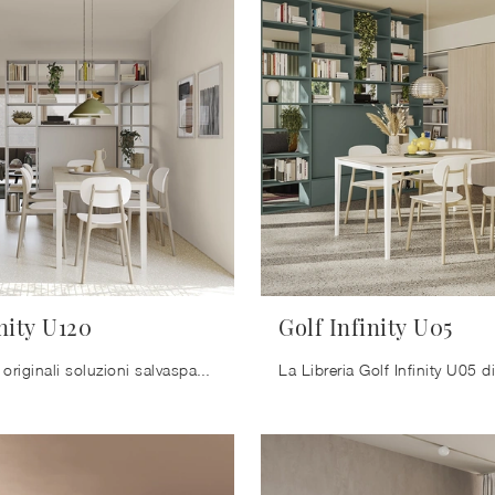
nity U120
Golf Infinity U05
Scopri le più originali soluzioni salvaspazio, come ilmobile soggiorno nella fotografia in melaminico, e dai vita al living dinamico e operativo che ...