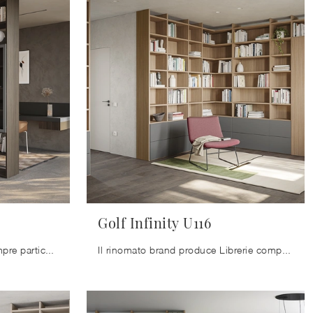
Golf Infinity U116
Le Librerie moderne sono sempre particolarmente gradite per organizzare il living e i muri, unendo ottimamente doti di praticità e design.
Il rinomato brand produce Librerie componibili moderne in un'ampia gamma di forme, misure, tonalità e cromie per garantire la massima versatilità.