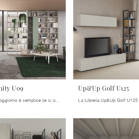
inity U09
Up&Up Golf U125
Decorare il soggiorno è semplice se si opta per la migliore libreria per allestire il proprio spazio, ciò che importa è che sia capiente e gradevole.