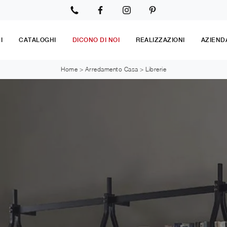
I
CATALOGHI
DICONO DI NOI
REALIZZAZIONI
AZIEND
Home
>
Arredamento Casa
>
Librerie