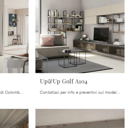
Up&Up Golf A104
La Libreria Up&Up Golf U125 di Colombini Casa qui disponibile ben si inserisce in uno spazio pratico e operativo nonché di grande valore estetico.
Contattaci per info e preventivi sul modello mostrato in foto: se vuoi ultimare stanze moderne, allora questa libreria dalle linee decise fa al caso ...