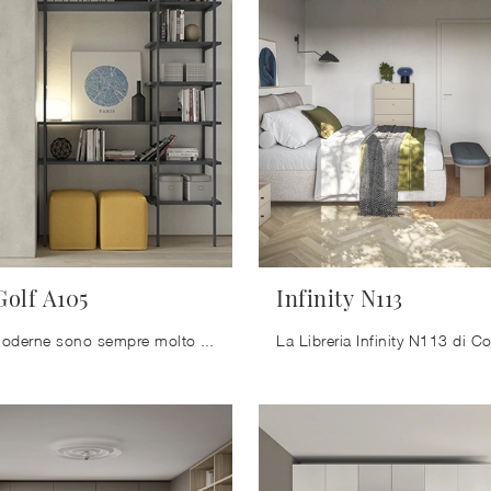
olf A105
Infinity N113
Le Librerie moderne sono sempre molto amate per predisporre il soggiorno e le pareti, mixando perfettamente doti di funzionalità e stile.