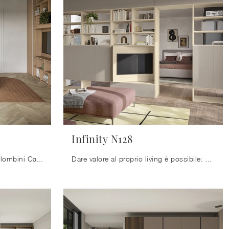
Infinity N128
La Libreria Infinity N113 di Colombini Casa qui visibile è la scelta ideale per uno spazio pratico e operativo nonché di grande valore estetico.
Dare valore al proprio living è possibile: contattaci per avere ulteriori info per il modello di libreria nella fotografia e valorizza la tua casa ...