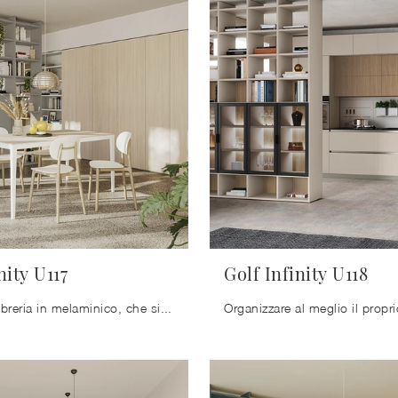
nity U117
Golf Infinity U118
Se vuoi unalibreria in melaminico, che sia robusta, funzionale, piacevole e ricercata, sbirciare le nostre soluzioni moderne ti aiuterà a trovare il ...