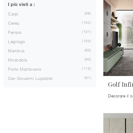
I più visti a :
98
Carpi
102
Cerea
101
Ferrara
100
Legnago
80
Mantova
90
Mirandola
110
Porto Mantovano
91
San Giovanni Lupatoto
Golf Inf