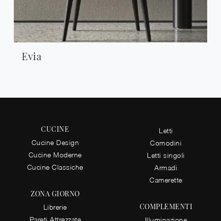
Evia
CUCINE
Letti
Cucine Design
Comodini
Cucine Moderne
Letti singoli
Cucine Classiche
Armadi
Camerette
ZONA GIORNO
COMPLEMENTI
Librerie
Pareti Attrezzate
Illuminazione