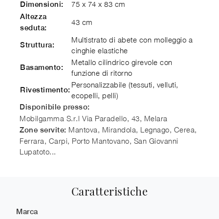
75 x 74 x 83 cm
Dimensioni:
Altezza
43 cm
seduta:
Multistrato di abete con molleggio a
Struttura:
cinghie elastiche
Metallo cilindrico girevole con
Basamento:
funzione di ritorno
Personalizzabile (tessuti, velluti,
Rivestimento:
ecopelli, pelli)
Disponibile presso:
Mobilgamma S.r.l
Via Paradello, 43
,
Melara
Mantova, Mirandola, Legnago, Cerea,
Zone servite:
Ferrara, Carpi, Porto Mantovano, San Giovanni
Lupatoto...
Caratteristiche
Marca