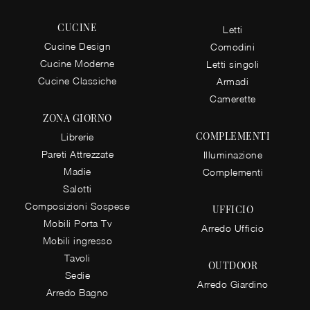
CUCINE
Letti
Cucine Design
Comodini
Cucine Moderne
Letti singoli
Cucine Classiche
Armadi
Camerette
ZONA GIORNO
COMPLEMENTI
Librerie
Pareti Attrezzate
Illuminazione
Madie
Complementi
Salotti
Composizioni Sospese
UFFICIO
Mobili Porta Tv
Arredo Ufficio
Mobili ingresso
Tavoli
OUTDOOR
Sedie
Arredo Giardino
Arredo Bagno