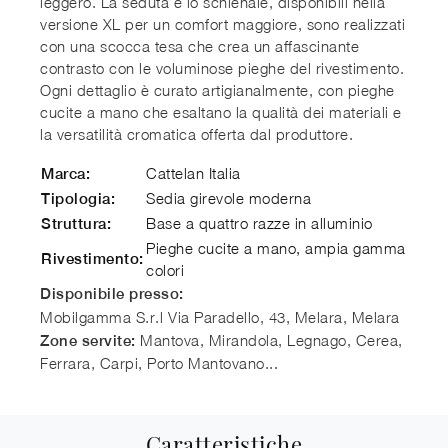
leggero. La seduta e lo schienale, disponibili nella
versione XL per un comfort maggiore, sono realizzati
con una scocca tesa che crea un affascinante
contrasto con le voluminose pieghe del rivestimento.
Ogni dettaglio è curato artigianalmente, con pieghe
cucite a mano che esaltano la qualità dei materiali e
la versatilità cromatica offerta dal produttore.
Cattelan Italia
Marca:
Sedia girevole moderna
Tipologia:
Base a quattro razze in alluminio
Struttura:
Pieghe cucite a mano, ampia gamma
Rivestimento:
colori
Disponibile presso:
Mobilgamma S.r.l
Via Paradello, 43, Melara
,
Melara
Mantova, Mirandola, Legnago, Cerea,
Zone servite:
Ferrara, Carpi, Porto Mantovano...
Caratteristiche