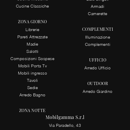
Cucine Classiche
Armadi
Camerette
ZONA GIORNO
COMPLEMENTI
Librerie
Pareti Attrezzate
Illuminazione
Madie
Complementi
Salotti
Composizioni Sospese
UFFICIO
Mobili Porta Tv
Arredo Ufficio
Mobili ingresso
Tavoli
OUTDOOR
Sedie
Arredo Giardino
Arredo Bagno
ZONA NOTTE
Mobilgamma S.r.l
Via Paradello, 43