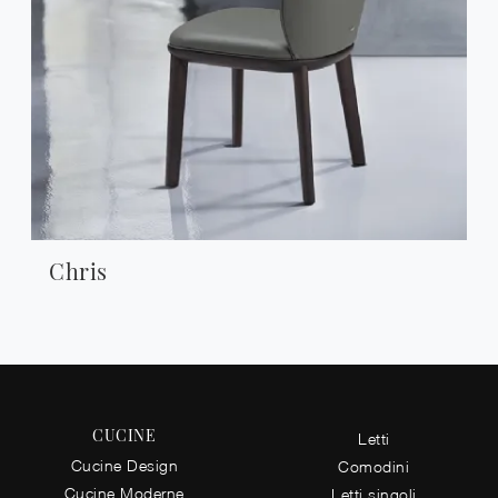
Chris
CUCINE
Letti
Cucine Design
Comodini
Cucine Moderne
Letti singoli