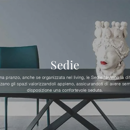
Sedie
na pranzo, anche se organizzata nel living, le Sedie faranno la di
zzano gli spazi valorizzandoli appieno, assicurandoti di avere se
disposizione una confortevole seduta.