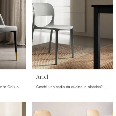
Ariel
Ti presentiamo la sedia da pranzo Onix per atmosfere moderne, tra le più belle Sedie fisse di Arredo3.
Cerchi una sedia da cucina in plastica? Clicca e scopri il modello Ariel di Arredo3 per completare i tuoi interni perfettamente.