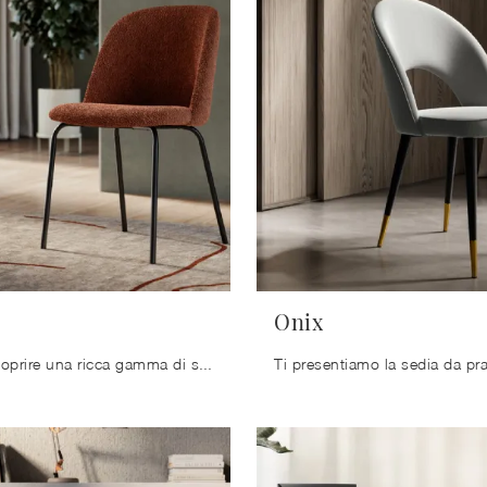
Onix
Clicca per scoprire una ricca gamma di sedie fisse per stanze moderne: il modello Olivia di Arredo3 ti aspetta!