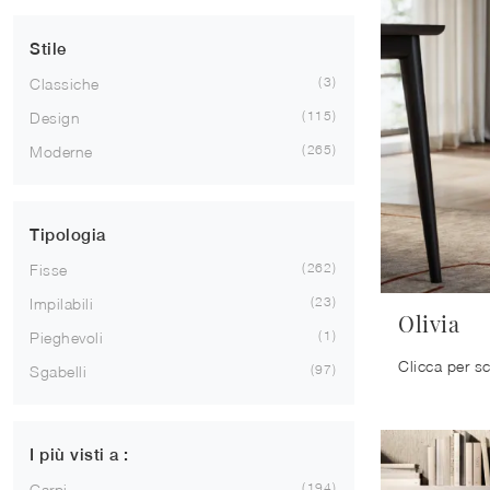
Stile
3
Classiche
115
Design
265
Moderne
Tipologia
262
Fisse
23
Impilabili
Olivia
1
Pieghevoli
97
Sgabelli
I più visti a :
194
Carpi