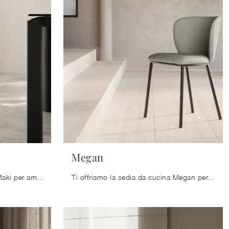
Megan
Ecco a te la sedia da cucina Maki per ambientazioni moderne, tra le più esclusive Sedie fisse di Arredo3.
Ti offriamo la sedia da cucina Megan per atmosfere moderne, tra le più esclusive Sedie fisse di Arredo3.