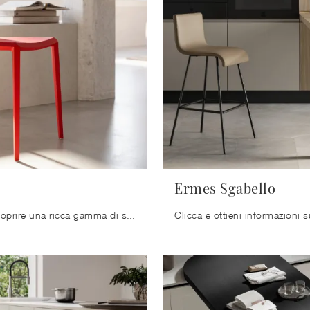
Ermes Sgabello
Clicca per scoprire una ricca gamma di sedie fisse per stanze moderne: il modello Penta di Arredo3 ti sta aspettando!