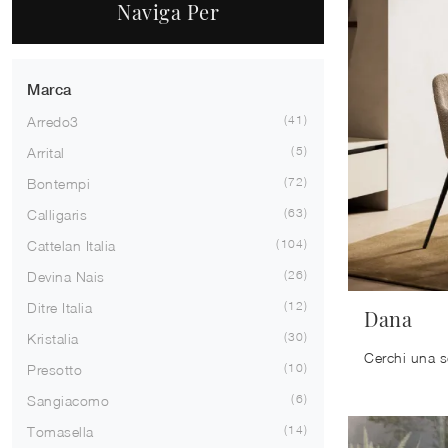
Naviga Per
Marca
41
Arredo3
5
Arrital
72
Bontempi
63
Calligaris
104
Cattelan Italia
26
Devina Nais
12
Ditre Italia
Dana
30
Kristalia
10
Presotto
6
Sangiacomo
14
Tomasella