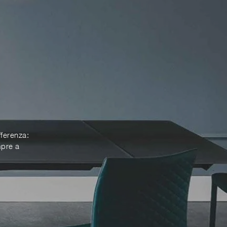
fferenza:
mpre a