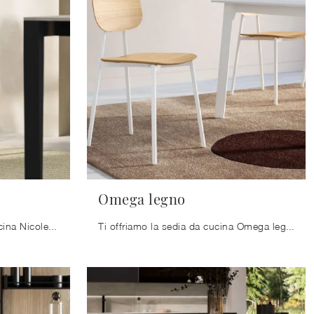
Omega legno
Ti presentiamo la sedia da cucina Nicole per atmosfere design, tra le più esclusive Sedie fisse di Arredo3.
Ti offriamo la sedia da cucina Omega legno per ambientazioni moderne, tra le più originali Sedie fisse di Arredo3.