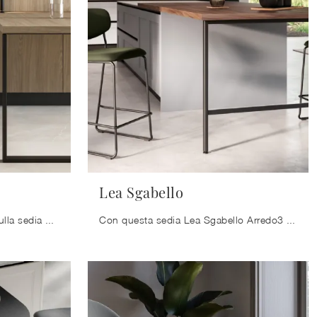
Lea Sgabello
Clicca e ottieni informazioni sulla sedia Ermes Sgabello di Arredo3 in ecopelle: le più esclusive Sedie sgabelli design ti aspettano.
Con questa sedia Lea Sgabello Arredo3 in tessuto, una tra le nostre sedute sgabelli moderne, potrai completare i tuoi interni.