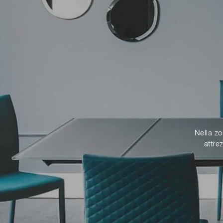
Nella zo
attre