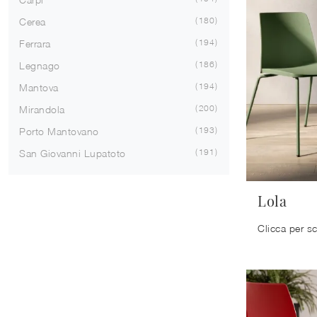
180
Cerea
194
Ferrara
186
Legnago
194
Mantova
200
Mirandola
193
Porto Mantovano
191
San Giovanni Lupatoto
Lola