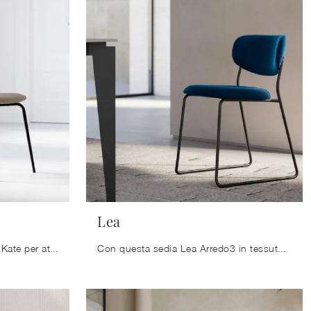
Lea
Ti offriamo la sedia da cucina Kate per atmosfere moderne, tra le più belle Sedie fisse di Arredo3.
Con questa sedia Lea Arredo3 in tessuto, una tra le nostre sedute fisse moderne, potrai impreziosire i tuoi locali.