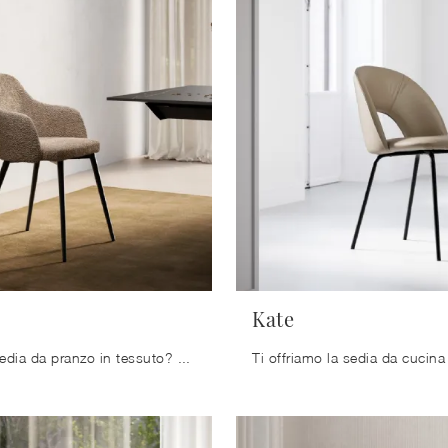
Kate
Cerchi una sedia da pranzo in tessuto? Clicca e scopri il modello Dana di Arredo3 per ultimare i tuoi spazi ottimamente.