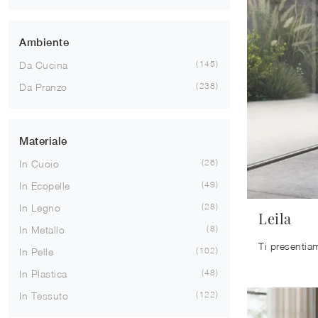
Ambiente
145
Da Cucina
238
Da Pranzo
Materiale
26
In Cuoio
49
In Ecopelle
28
In Legno
Leila
8
In Metallo
102
In Pelle
48
In Plastica
122
In Tessuto