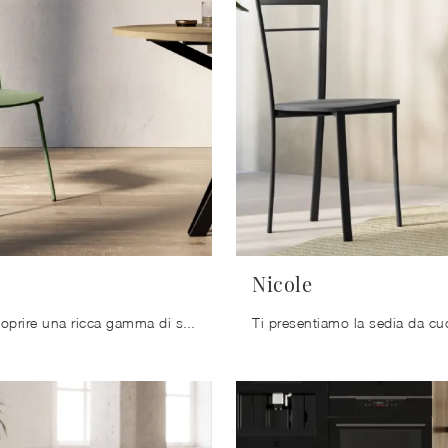
Nicole
Clicca per scoprire una ricca gamma di sedie fisse per stanze moderne: il modello Lola di Arredo3 ti sta aspettando!