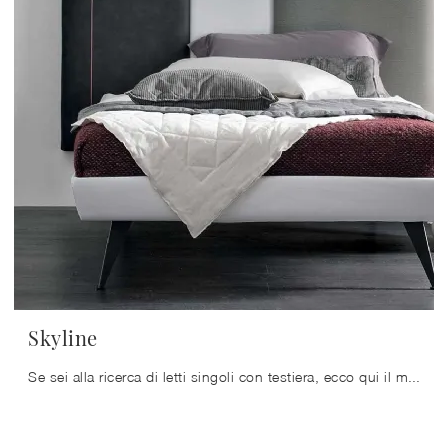
Skyline
Se sei alla ricerca di letti singoli con testiera, ecco qui il modello Skyline in ecopelle per impreziosire la cameretta.