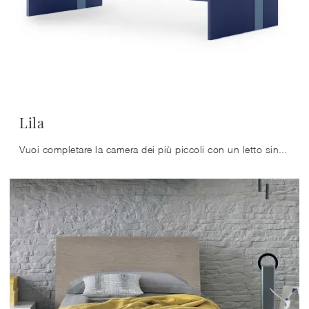
Lila
Vuoi completare la camera dei più piccoli con un letto singolo in melaminico? Eccoti il modello Lila di Nidi per spazi moderni.