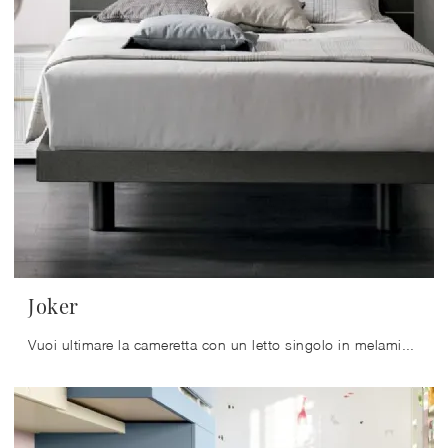
Joker
Vuoi ultimare la cameretta con un letto singolo in melaminico? Ti presentiamo il modello Joker di Tomasella per spazi moderni.