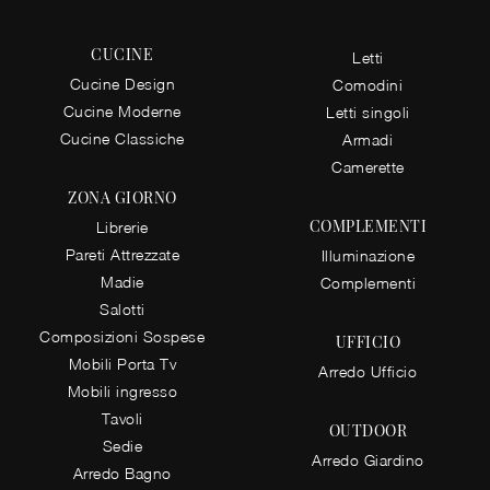
CUCINE
Letti
Cucine Design
Comodini
Cucine Moderne
Letti singoli
Cucine Classiche
Armadi
Camerette
ZONA GIORNO
COMPLEMENTI
Librerie
Pareti Attrezzate
Illuminazione
Madie
Complementi
Salotti
Composizioni Sospese
UFFICIO
Mobili Porta Tv
Arredo Ufficio
Mobili ingresso
Tavoli
OUTDOOR
Sedie
Arredo Giardino
Arredo Bagno