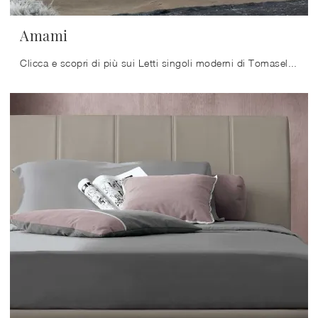
Amami
Clicca e scopri di più sui Letti singoli moderni di Tomasella! Il modello Amami in tessuto ti aspetta.