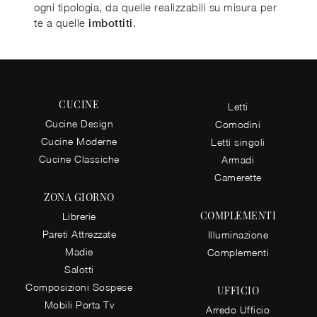
ogni tipologia, da quelle realizzabili su misura per
te a quelle
.
imbottiti
CUCINE
Letti
Cucine Design
Comodini
Cucine Moderne
Letti singoli
Cucine Classiche
Armadi
Camerette
ZONA GIORNO
COMPLEMENTI
Librerie
Pareti Attrezzate
Illuminazione
Madie
Complementi
Salotti
Composizioni Sospese
UFFICIO
Mobili Porta Tv
Arredo Ufficio