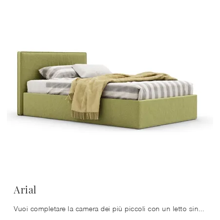
Arial
Vuoi completare la camera dei più piccoli con un letto singolo in tessuto? Ti presentiamo il modello Arial di Nidi per spazi moderni.