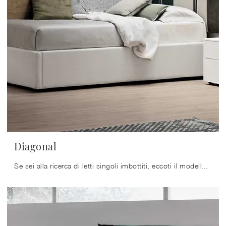
Diagonal
Se sei alla ricerca di letti singoli imbottiti, eccoti il modello Diagonal in tessuto per valorizzare la cameretta.