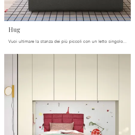
Hug
Vuoi ultimare la stanza dei più piccoli con un letto singolo in tessuto? Ecco qui il modello Hug di Nidi per spazi moderni.