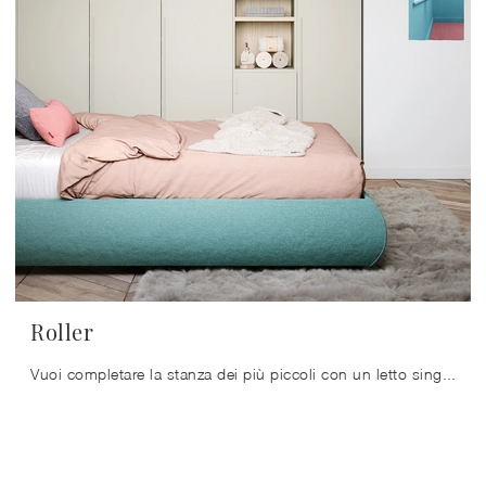
Roller
Vuoi completare la stanza dei più piccoli con un letto singolo in tessuto? Ecco qui il modello Roller di Nidi per spazi moderni.