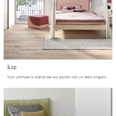
Kap
Vuoi ultimare la stanza dei più piccoli con un letto singolo in melaminico? Ecco qui il modello Kap di Nidi per spazi moderni.