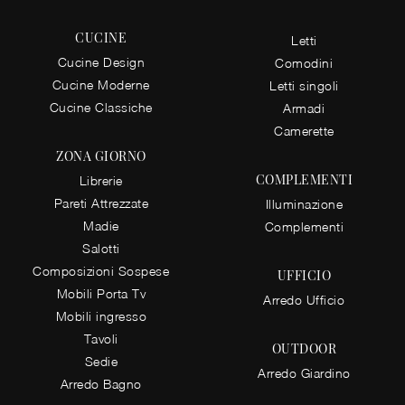
CUCINE
Letti
Cucine Design
Comodini
Cucine Moderne
Letti singoli
Cucine Classiche
Armadi
Camerette
ZONA GIORNO
COMPLEMENTI
Librerie
Pareti Attrezzate
Illuminazione
Madie
Complementi
Salotti
Composizioni Sospese
UFFICIO
Mobili Porta Tv
Arredo Ufficio
Mobili ingresso
Tavoli
OUTDOOR
Sedie
Arredo Giardino
Arredo Bagno