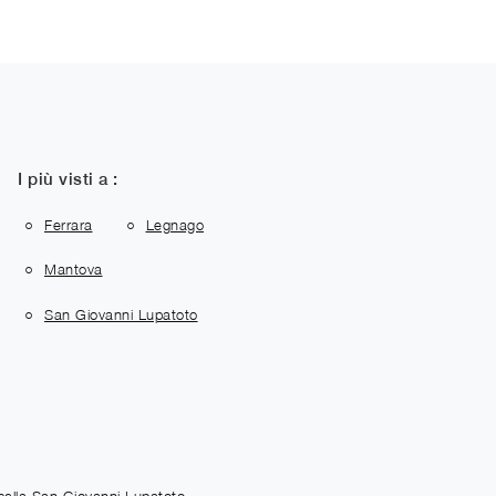
I più visti a :
Ferrara
Legnago
Mantova
San Giovanni Lupatoto
ella San Giovanni Lupatoto