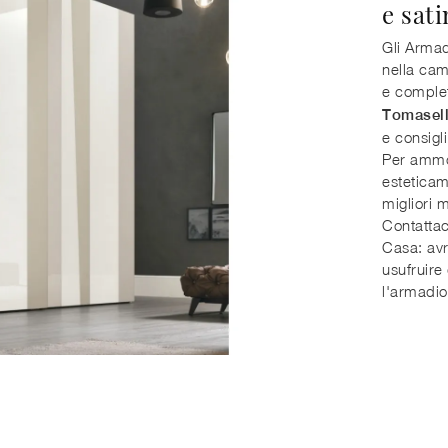
e sat
Gli Armad
nella cam
e complet
Tomasel
e consigl
Per ammo
esteticam
migliori 
Contattac
Casa: avr
usufruire
l'armadio