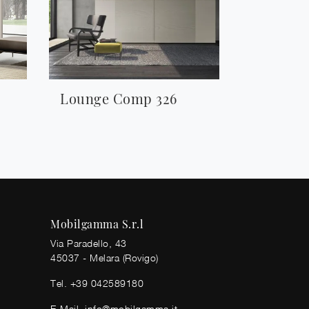
Lounge Comp 326
Mobilgamma S.r.l
Via Paradello, 43
45037 - Melara (Rovigo)
Tel.
+39 042589180
E-Mail.
info@mobilgamma.it