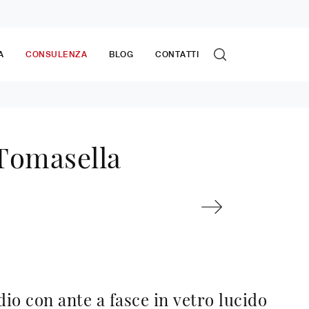
A
CONSULENZA
BLOG
CONTATTI
 Tomasella
io con ante a fasce in vetro lucido