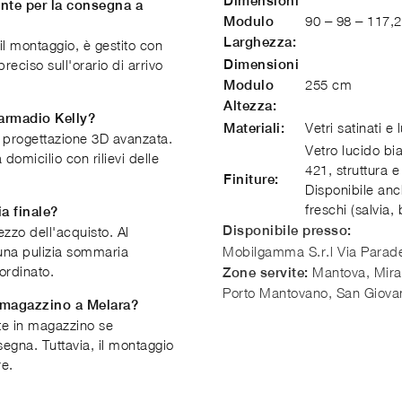
Dimensioni
ente per la consegna a
90 – 98 – 117,
Modulo
Larghezza:
il montaggio, è gestito con
reciso sull'orario di arrivo
Dimensioni
255 cm
Modulo
Altezza:
'armadio Kelly?
Vetri satinati e 
Materiali:
di progettazione 3D avanzata.
Vetro lucido bi
 domicilio con rilievi delle
421, struttura 
Finiture:
Disponibile anch
freschi (salvia,
ia finale?
Disponibile presso:
ezzo dell'acquisto. Al
 una pulizia sommaria
Mobilgamma S.r.l
Via Parade
 ordinato.
Mantova, Miran
Zone servite:
Porto Mantovano, San Giova
n magazzino a Melara?
nte in magazzino se
segna. Tuttavia, il montaggio
re.