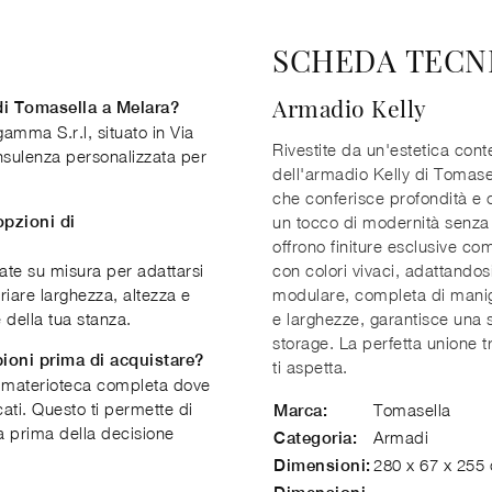
SCHEDA TECN
Armadio Kelly
di Tomasella a Melara?
amma S.r.l, situato in Via
Rivestite da un'estetica con
onsulenza personalizzata per
dell'armadio Kelly di Tomase
che conferisce profondità e c
opzioni di
un tocco di modernità senza ri
offrono finiture esclusive co
te su misura per adattarsi
con colori vivaci, adattandosi 
riare larghezza, altezza e
modulare, completa di manigli
 della tua stanza.
e larghezze, garantisce una 
storage. La perfetta unione tr
pioni prima di acquistare?
ti aspetta.
 materioteca completa dove
ati. Questo ti permette di
Tomasella
Marca:
zza prima della decisione
Armadi
Categoria:
280 x 67 x 255
Dimensioni: