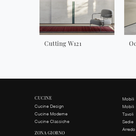
Cutting W121
Od
CUCINE
Mobili
Cucine Design
Mobili
Cucine Moderne
Tavoli
Cucine Classiche
Sedie
Arredo
ZONA GIORNO