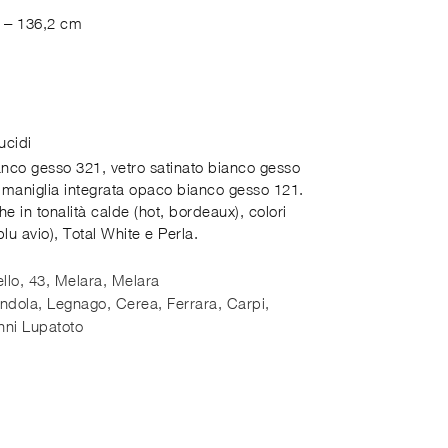
2 – 136,2 cm
lucidi
anco gesso 321, vetro satinato bianco gesso
e maniglia integrata opaco bianco gesso 121.
e in tonalità calde (hot, bordeaux), colori
 blu avio), Total White e Perla.
llo, 43, Melara
,
Melara
dola, Legnago, Cerea, Ferrara, Carpi,
nni Lupatoto