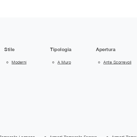
Stile
Tipologia
Apertura
Moderni
A Muro
Ante Scorrevoli
Tomasella Legnago
Armadi Tomasella Ferrara
Armadi Tomas