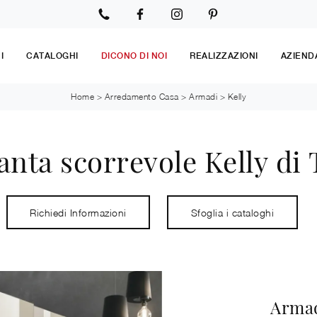
I
CATALOGHI
DICONO DI NOI
REALIZZAZIONI
AZIEND
Home
>
Arredamento Casa
>
Armadi
>
Kelly
nta scorrevole Kelly di
Richiedi Informazioni
Sfoglia i cataloghi
Armad