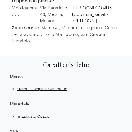
Disponibile presso:
Mobilgamma
Via Paradello,
{PER OGNI COMUNE
S.r.l
43, Melara
,
IN comuni_serviti}
Melara
{/PER OGNI}
Mantova, Mirandola, Legnago, Cerea,
Zone servite:
Ferrara, Carpi, Porto Mantovano, San Giovanni
Lupatoto...
Caratteristiche
Marca
Moretti Compact Camerette
Materiale
In Laccato Opaco
Stile