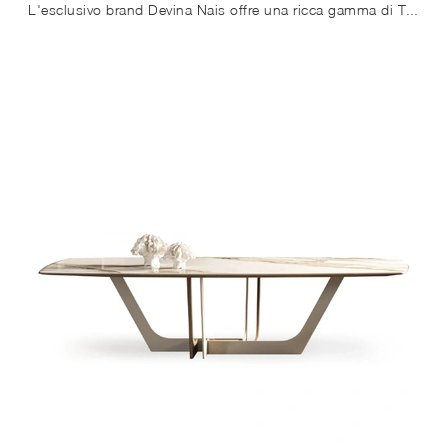
L'esclusivo brand Devina Nais offre una ricca gamma di Tavoli da pranzo fissi, tra cui anche quelli ideali per arricchire perfettamente locali design.