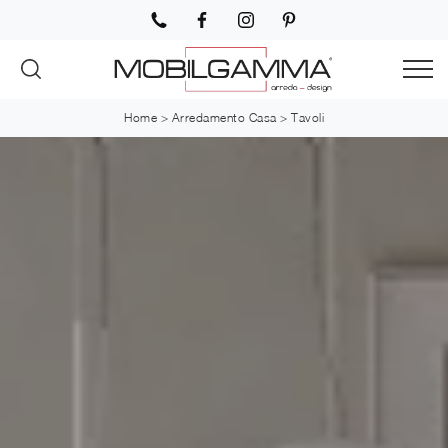
Home
>
Arredamento Casa
>
Tavoli