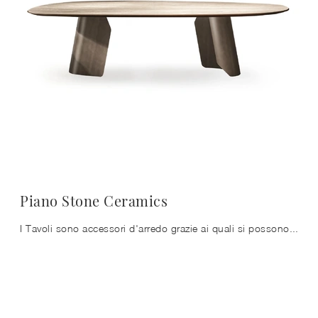
Piano Stone Ceramics
I Tavoli sono accessori d'arredo grazie ai quali si possono arricchire il living, la cucina o anche altri ambienti di casa, grazie a materiali di ...