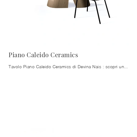
Piano Caleido Ceramics
Tavolo Piano Caleido Ceramics di Devina Nais : scopri una ricca gamma di mobili e oggetti accessori da pranzo per completare i tuoi interni contando ...