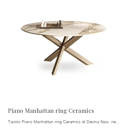
Piano Manhattan ring Ceramics
Tavolo Piano Manhattan ring Ceramics di Devina Nais: nel nostro punto vendita ti aspetta una scelta quasi infinita di composizioni arredative di alto ...