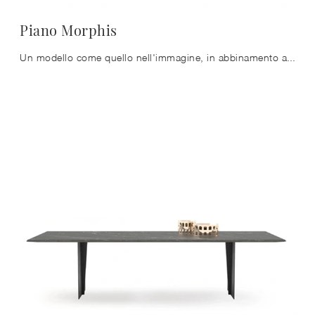
Piano Morphis
Un modello come quello nell'immagine, in abbinamento alle giuste sedute, saprà impreziosire il mood delle stanze di casa dedicate per eccellenza alla ...