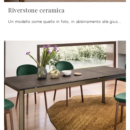
Riverstone ceramica
Un modello come quello in foto, in abbinamento alle giuste sedie, saprà arricchire lo stile delle stanze domestiche dedicate in assoluto ...