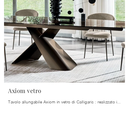
Axiom vetro
Tavolo allungabile Axiom in vetro di Calligaris : realizzato in materiali di qualità è caratterizzato dalle forme decise del top e da un basamento ...