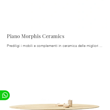
Piano Morphis Ceramics
Prediligi i mobili e complementi in ceramica delle migliori marche per ultimare con praticità i tuoi spazi senza mai sacrificare il valore estetico.