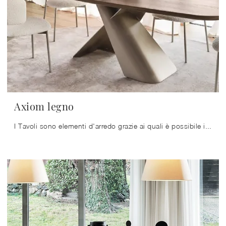
Axiom legno
I Tavoli sono elementi d'arredo grazie ai quali è possibile impreziosire il living, la cucina o anche altri ambienti di casa, grazie a materiali di ...