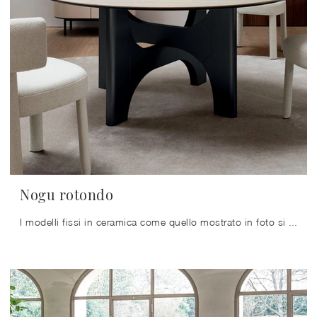
Nogu rotondo
I modelli fissi in ceramica come quello mostrato in foto si adattano ai più differenti spazi e ambienti abitativi, essendo veramente eclettici e ...