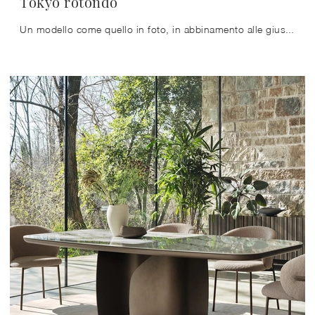
Tokyo rotondo
Un modello come quello in foto, in abbinamento alle giuste sedie, saprà impreziosire lo stile delle stanze domestiche dedicate in assoluto alla ...