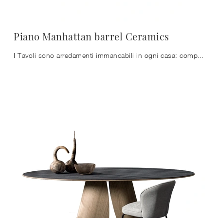
Piano Manhattan barrel Ceramics
I Tavoli sono arredamenti immancabili in ogni casa: completa il tuo progetto d'arredo e dai vita alla casa che hai sempre sognato.