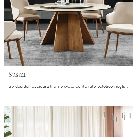
Susan
Se desideri assicurarti un elevato contenuto estetico negli ambienti domestici, ma vuoi anche sfruttare bene forma e dimensioni delle stanze, allora ...