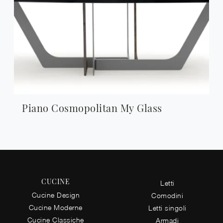
Piano Cosmopolitan My Glass
CUCINE
Letti
Cucine Design
Comodini
Cucine Moderne
Letti singoli
Cucine Classiche
Armadi