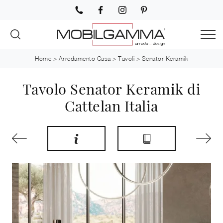
Home
>
Arredamento Casa
>
Tavoli
>
Senator Keramik
Tavolo Senator Keramik di
Cattelan Italia