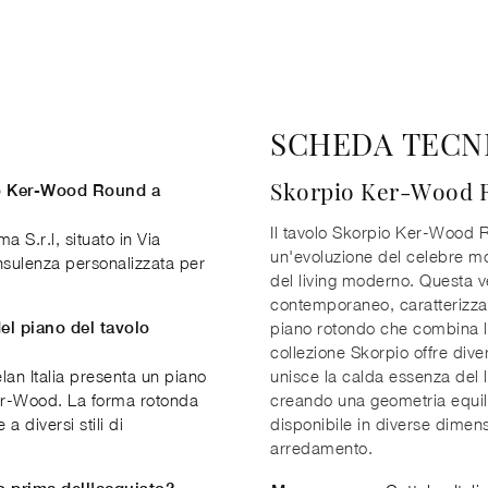
SCHEDA TECN
Skorpio Ker-Wood 
io Ker-Wood Round a
Il tavolo Skorpio Ker-Wood R
 S.r.l, situato in Via
un'evoluzione del celebre m
onsulenza personalizzata per
del living moderno. Questa ve
contemporaneo, caratterizzat
del piano del tavolo
piano rotondo che combina le
collezione Skorpio offre div
lan Italia presenta un piano
unisce la calda essenza del 
Ker-Wood. La forma rotonda
creando una geometria equilib
a diversi stili di
disponibile in diverse dimensio
arredamento.