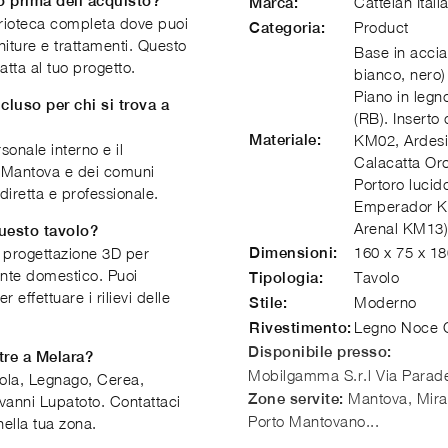
o prima dell'acquisto?
Cattelan Itali
Marca:
rioteca completa dove puoi
Product
Categoria:
finiture e trattamenti. Questo
Base in acciai
atta al tuo progetto.
bianco, nero
Piano in legn
cluso per chi si trova a
(RB). Inserto
Materiale:
KM02, Ardesi
sonale interno e il
Calacatta Or
di Mantova e dei comuni
Portoro luci
diretta e professionale.
Emperador K
Arenal KM13).
questo tavolo?
160 x 75 x 1
di progettazione 3D per
Dimensioni:
iente domestico. Puoi
Tavolo
Tipologia:
effettuare i rilievi delle
Moderno
Stile:
Legno Noce C
Rivestimento:
Disponibile presso:
tre a Melara?
Mobilgamma S.r.l
Via Parade
ola, Legnago, Cerea,
Mantova, Miran
Zone servite:
vanni Lupatoto. Contattaci
Porto Mantovano...
nella tua zona.