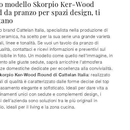
o modello Skorpio Ker-Wood
 da pranzo per spazi design, ti
tano
to brand Cattelan Italia, specialista nella produzione di
 ceramica, ha scelto per la sua serie una grande varietà
li, linee e tonalità. Se vuoi un tavolo da pranzo di
alità, contattaci e ricevi informazioni e preventivi sul
isibile in foto. Un modello come quello nell'immagine, in
to alle giuste sedute, saprà arricchire l'atmosfera
nze domestiche dedicate per eccellenza alla convivialità.
: realizzato
korpio Ker-Wood Round di Cattelan Italia
ali di qualità è caratterizzato dalle forme decise del top
asamento elegante e sofisticato. Ideali per dare vita a
inamenti unici con sedute e complementi design, i
si dell'azienda sono soluzioni tra le più originali in
, ideali per il living e la zona cucina.