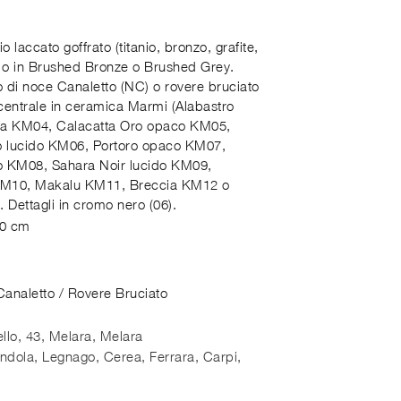
a
o laccato goffrato (titanio, bronzo, grafite,
) o in Brushed Bronze o Brushed Grey.
o di noce Canaletto (NC) o rovere bruciato
 centrale in ceramica Marmi (Alabastro
a KM04, Calacatta Oro opaco KM05,
o lucido KM06, Portoro opaco KM07,
do KM08, Sahara Noir lucido KM09,
M10, Makalu KM11, Breccia KM12 o
 Dettagli in cromo nero (06).
80 cm
analetto / Rovere Bruciato
llo, 43, Melara
,
Melara
dola, Legnago, Cerea, Ferrara, Carpi,