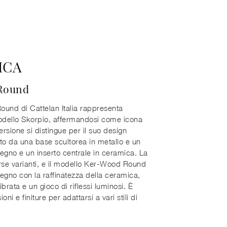
ICA
Round
ound di Cattelan Italia rappresenta
odello Skorpio, affermandosi come icona
rsione si distingue per il suo design
o da una base scultorea in metallo e un
gno e un inserto centrale in ceramica. La
erse varianti, e il modello Ker-Wood Round
legno con la raffinatezza della ceramica,
rata e un gioco di riflessi luminosi. È
ni e finiture per adattarsi a vari stili di