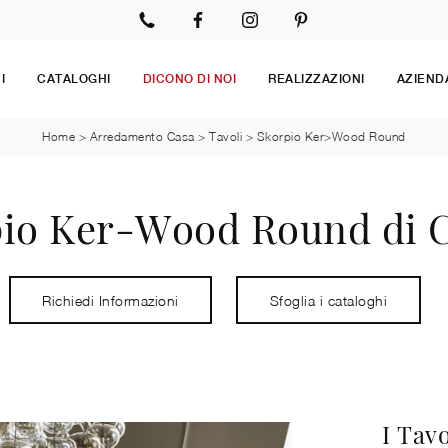
I
CATALOGHI
DICONO DI NOI
REALIZZAZIONI
AZIEND
Home
>
Arredamento Casa
>
Tavoli
>
Skorpio Ker>Wood Round
io Ker-Wood Round di Ca
Richiedi Informazioni
Sfoglia i cataloghi
I Tavo