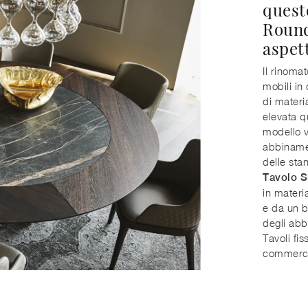
quest
Round
aspet
Il rinoma
mobili in
di materia
elevata qu
modello v
abbinamen
delle sta
Tavolo S
in materi
e da un b
degli abb
Tavoli fis
commercio